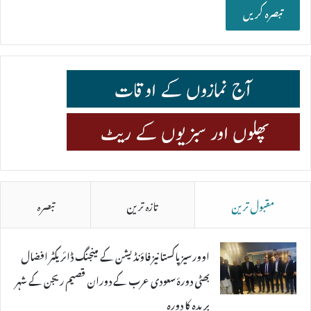
مقبول ترین
تازہ ترین
تبصرہ
اوورسیز پاکستانیز فاؤنڈیشن کے مینجنگ ڈائریکٹر افضال
بھٹی دورۂ سعودی عرب کے دوران قصیم ریجن کے شہر
بریدہ کا دورہ