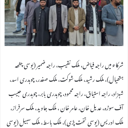
شرکاء میں راجہ فیاض، ملک نقیب، راجہ ضمیر (یوسی چٹھہ
ہتھیال)، ملک رشید، ملک شوکت، ملک صفدر، چوہدری اسد،
شہزاد، راجہ استیاق، راجہ محمود، چوہدری بابر، چوہدری حبیب
آف سوڑہ، عدیل خان، عامر خان ، ملک جاوید، ملک سرفراز،
ملک ادریس (یوسی تخت پڑی)، ملک باسط، ملک سہیل (یوسی