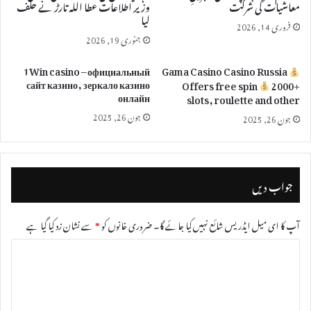
معاشیات کی شرکت
وزیر اطلاعات عطا اللہ تارڑ نے حلف
لیا
فروری 14, 2026
جنوری 19, 2026
1Win casino – официальный
Gama Casino Casino Russia
сайт казино, зеркало казино
Offers free spin
2000+
онлайн
slots, roulette and other
جون 26, 2025
جون 26, 2025
جواب دیں
آپ کا ای میل ایڈریس شائع نہیں کیا جائے گا۔
ضروری خانوں کو
*
سے نشان زد کیا گیا ہے
ت
ب
ص