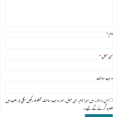
ر
ہ
*
نام
*
ای میل
*
ویب‌ سائٹ
اس براؤزر میں میرا نام، ای میل، اور ویب سائٹ محفوظ رکھیں اگلی بار جب میں
تبصرہ کرنے کےلیے۔