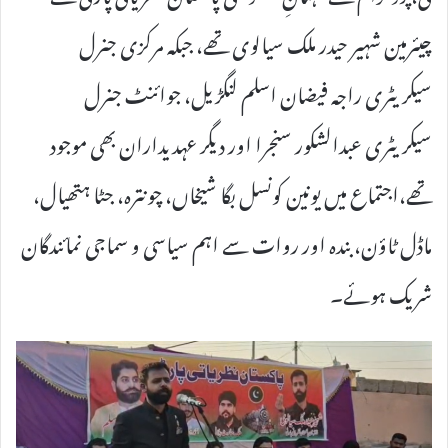
چیئرمین شہیر حیدر ملک سیالوی تھے، جبکہ مرکزی جنرل
سیکریٹری راجہ فیضان اسلم لنگڑیل، جوائنٹ جنرل
سیکریٹری عبدالشکور سنجرا اور دیگر عہدیداران بھی موجود
تھے،اجتماع میں یونین کونسل بگا شیخاں، چونترہ، جٹا ہتھیال،
ماڈل ٹاؤن، بندہ اور روات سے اہم سیاسی و سماجی نمائندگان
شریک ہوئے۔