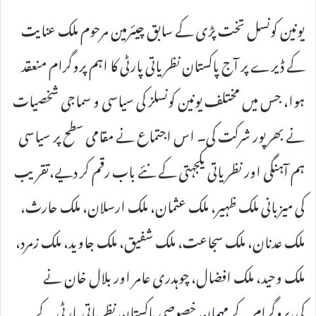
یونین کونسل تخت پڑی کے سابق چیئرمین مرحوم ملک عنایت
کے ڈیرے پر آج پاکستان نظریاتی پارٹی کا اہم پروگرام منعقد
ہوا، جس میں مختلف یونین کونسلز کی سیاسی و سماجی شخصیات
نے بھرپور شرکت کی۔ اس اجتماع نے مقامی سطح پر سیاسی
ہم آہنگی اور نظریاتی یکجہتی کے نئے باب رقم کر دیے،تقریب
کی میزبانی ملک ظہیر، ملک عثمان، ملک ارسلان، ملک حارث،
ملک عدنان، ملک سجاعت، ملک شفیق، ملک جاوید، ملک زمرد،
ملک وحید، ملک افضال، چوہدری عامر اور بلال خان نے
کی،پروگرام کے مہمانِ خصوصی پاکستان نظریاتی پارٹی کے