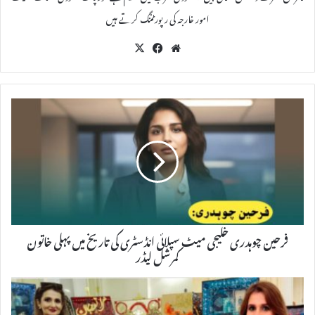
امور خارجہ کی رپورٹننگ کرتے ہیں
X
Fac
We
eb
bsi
oo
te
k
فرحین چوہدری خلیجی میٹ سپلائی انڈسٹری کی تاریخ میں پہلی خاتون
کمرشل لیڈر