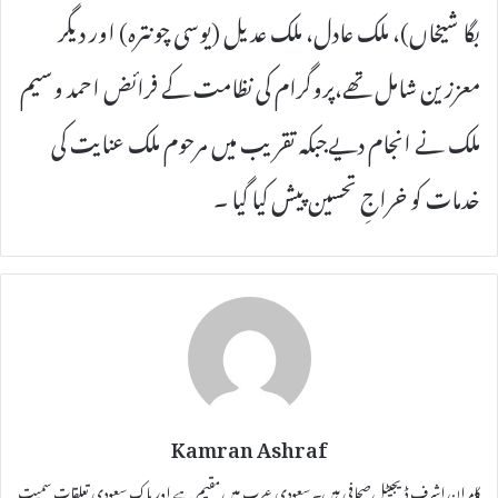
بگا شیخاں)، ملک عادل، ملک عدیل (یوسی چونترہ) اور دیگر
معززین شامل تھے،پروگرام کی نظامت کے فرائض احمد وسیم
ملک نے انجام دیےجبکہ تقریب میں مرحوم ملک عنایت کی
خدمات کو خراجِ تحسین پیش کیا گیا ۔
Kamran Ashraf
کامران اشرف ڈیجیٹل صحافی ہیں۔ سعودی عرب میں مقیم ہے اور پاک سعودی تعلقات سمیت