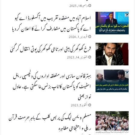
دسمبر 18, 2025
اسلام آباد میں منعقدہ تقریب میں آکسفورڈ اے کیو
اے کو پاکستان میں متعارف کرانے کا اعلان کر دیا
فروری 1, 2024
فرخ کھوکھر کی بیٹی اور تاجی کھوکھر کی پوتی انتقال کر گئی
جنوری 14, 2023
بہتر قانون سازی اور متعلقہ اداروں کی دلچسپی ریئل
اسٹیٹ کو پاکستان کا ٹاپ بزنس بنا سکتی ہے، عادل
نواز بھٹی
اکتوبر 5, 2023
مسلم ویمن لیگ کی پریس کلب کے باہر حرمت قرآن
ریلی و احتجاجی مظاہرہ