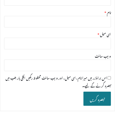
نام
*
ای میل
*
ویب‌ سائٹ
اس براؤزر میں میرا نام، ای میل، اور ویب سائٹ محفوظ رکھیں اگلی بار جب میں
تبصرہ کرنے کےلیے۔