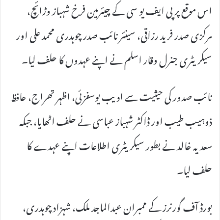
اس موقع پر پی ایف یو سی کے چیئرمین فرخ شہباز وڑائچ،
مرکزی صدر فرید رزاقی، سینئر نائب صدر چوہدری محمد علی اور
سیکریٹری جنرل وقار اسلم نے اپنے عہدوں کا حلف لیا۔
نائب صدور کی حیثیت سے ادیب یوسفزئی، اظہر تھراج، حافظ
ذوہیب طیب اور ڈاکٹر شہباز عباسی نے حلف اٹھایا، جبکہ
سعدیہ خالد نے بطور سیکریٹری اطلاعات اپنے عہدے کا
حلف لیا۔
بورڈ آف گورنرز کے ممبران عبدالماجد ملک، شہزاد چوہدری،