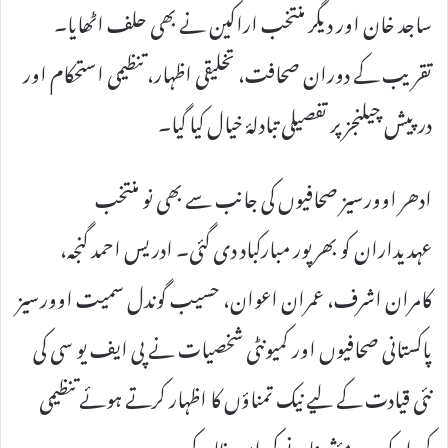
ساجد خان اور دیگر منتخب اراکین نے بھی حلف اٹھایا۔
تقریب کے دوران صحافت، تخلیقی اظہار، تنظیمی استحکام اور
درپیش چیلنجز پر تفصیلی تبادلۂ خیال کیا گیا۔
ادھر اوورسیز صحافیوں کی جانب سے بھی نو منتخب
عہدیداران کو بھرپور مبارکباد دی گئی۔ ادریس احمد گنجہ،
کامران اشرف، عمران اعوان، حسیب گوندل سمیت اوورسیز
پاکستانی صحافیوں اور کمیونٹی شخصیات نے پی ایف یو سی کی
نئی قیادت کے لیے نیک تمناؤں کا اظہار کرتے ہوئے تنظیمی
کردار کو مزید مؤثر بنانے کی امید ظاہر کی۔