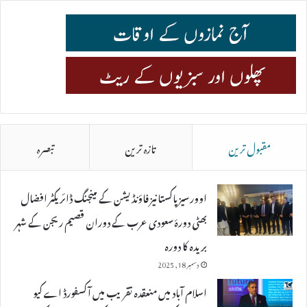
مقبول ترین
تازہ ترین
تبصرہ
اوورسیز پاکستانیز فاؤنڈیشن کے مینجنگ ڈائریکٹر افضال
بھٹی دورۂ سعودی عرب کے دوران قصیم ریجن کے شہر
بریدہ کا دورہ
دسمبر 18, 2025
اسلام آباد میں منعقدہ تقریب میں آکسفورڈ اے کیو