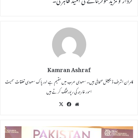
Kamran Ashraf
کامران اشرف ڈیجیٹل صحافی ہیں۔ سعودی عرب میں مقیم ہے اور پاک سعودی تعلقات سمیت
امور خارجہ کی رپورٹننگ کرتے ہیں
X
Fac
We
eb
bsi
oo
te
k