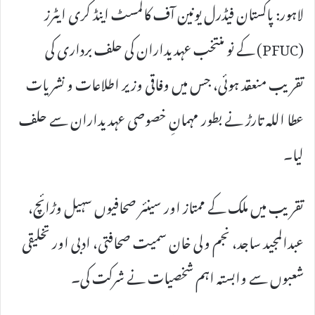
لاہور: پاکستان فیڈرل یونین آف کالمسٹ اینڈ کری ایٹرز
(PFUC) کے نو منتخب عہدیداران کی حلف برداری کی
تقریب منعقد ہوئی، جس میں وفاقی وزیر اطلاعات و نشریات
عطا اللہ تارڑ نے بطور مہمانِ خصوصی عہدیداران سے حلف
لیا۔
تقریب میں ملک کے ممتاز اور سینئر صحافیوں سہیل وڑائچ،
عبدالمجید ساجد، نجم ولی خان سمیت صحافتی، ادبی اور تخلیقی
شعبوں سے وابستہ اہم شخصیات نے شرکت کی۔