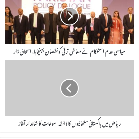
سیاسی عدم استحکام نے معاشی ترقی کونقصان پہنچایا، اسحاق ڈار
ریاض میں پاکستانی مٹھائیوں کا ذائقہ، سوغات کا شاندار آغاز