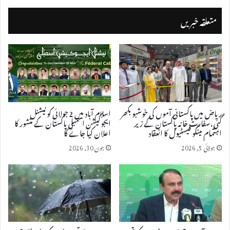
متعلقہ خبریں
ریاض میں پاکستانی آموں کی خوشبو بکھر
اسلام آباد میں 2 جولائی کو نیشنل
گئی، سفارت خانہ پاکستان کے زیر
ایجوکیشن اسمبلی پاکستان کے منشور کا
اہتمام مینگو فیسٹیول کا انعقاد
اعلان کیا جائے گا
جولائی 5, 2026
جون 30, 2026