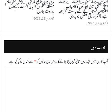
اسلام آباد مفاہمتی یادداشت کے تحت
مری میں متوقع بارش کے پیش نظر تمام
اعلیٰ سطحی کمیٹی اجلاس کا کامیاب
متعلقہ محکموں کو ہائی الرٹ رہنے کی
اختتام پاکستان کے لئے باعث فخر لمحہ
ہدایت جاری
ہے، ڈاکٹر طارق فضل چوہدری
جون 22, 2026
جون 22, 2026
جواب دیں
آپ کا ای میل ایڈریس شائع نہیں کیا جائے گا۔
ضروری خانوں کو
*
سے نشان زد کیا گیا ہے
ت
ب
ص
ر
ہ
*