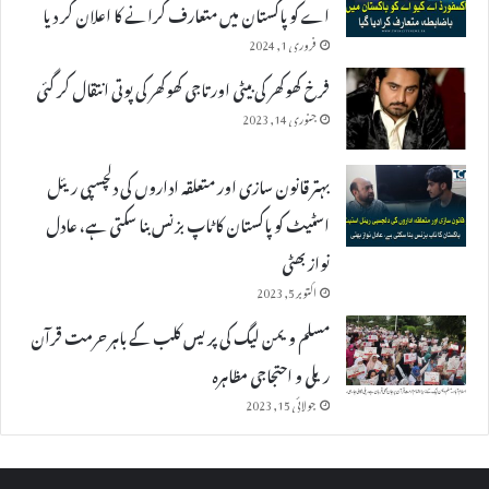
اے کو پاکستان میں متعارف کرانے کا اعلان کر دیا
فروری 1, 2024
فرخ کھوکھر کی بیٹی اور تاجی کھوکھر کی پوتی انتقال کر گئی
جنوری 14, 2023
بہتر قانون سازی اور متعلقہ اداروں کی دلچسپی ریئل
اسٹیٹ کو پاکستان کا ٹاپ بزنس بنا سکتی ہے، عادل
نواز بھٹی
اکتوبر 5, 2023
مسلم ویمن لیگ کی پریس کلب کے باہر حرمت قرآن
ریلی و احتجاجی مظاہرہ
جولائی 15, 2023