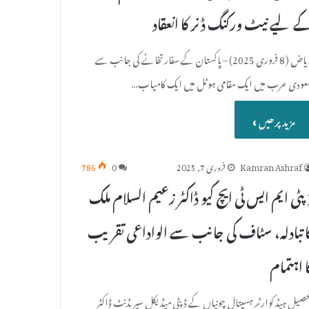
ے لیے نیٹ ورکنگ ڈنر کا انعقاد
ریاض (8 فروری 2025) – پاکستان کے سفارتخانے کی جانب سے
عودی عرب میں ایک مقامی ہوٹل میں ایک کامیاب…
مزید پرھیں »
Kamran Ashraf
فروری 7, 2025
0
786
پٹی ایم ایس ٹی ایچ کیو ڈاکٹر زعیم السلام ملک
ا تبادلہ، سٹاف کی جانب سے الواداعی تقریب
ا اہتمام
حصیل ہیڈ کوارٹر ہسپتال چونیاں کے ڈپٹی میڈیکل سپریڈنٹ ڈاکٹر