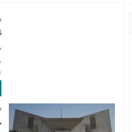
ڈ
ر
خب
ن
م