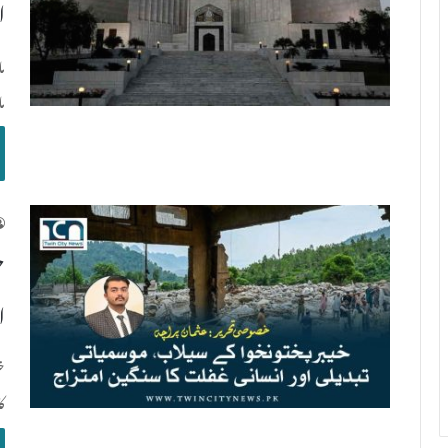
ا
م
م
خ
ا
خ
ک