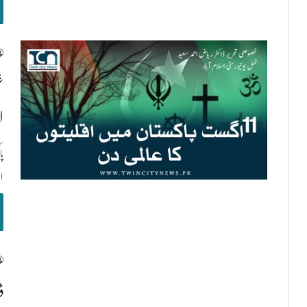
غ
ا
پ
ا
ڈ