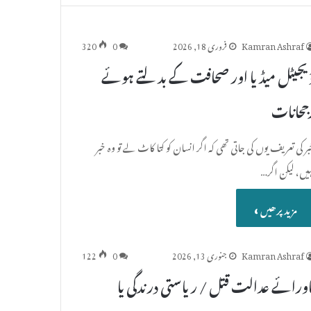
Kamran Ashraf
فروری 18, 2026
0
320
یجیٹل میڈیا اور صحافت کے بدلتے ہوئے
جحانات
ر کی تعریف یوں کی جاتی تھی کہ اگر انسان کو کتا کاٹ لے تو وہ خبر
ہیں، لیکن اگر…
مزید پرھیں »
Kamran Ashraf
جنوری 13, 2026
0
122
اورائے عدالت قتل / ریاستی درندگی یا