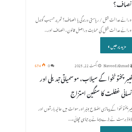
نصاف؟
اورائے عدالت قتل / ریاستی درندگی یا انصاف؟ تحریر حسیب گوندل
اورائے عدالت قتل کی حمایت دراصل قانون، انصاف اور…
مزید پرھیں »
Naveed Ahmad
اگست 22, 2025
0
674
یبر پختونخوا کے سیلاب، موسمیاتی تبدیلی اور
نسانی غفلت کا سنگین امتزاج
یبر پختونخوا کے پہاڑی اضلاع بونیر اور سوات میں حالیہ بارشوں اور
لاؤڈ برسٹ نے بڑے پیمانے پر تباہی مچائی۔…