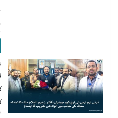
ک
س
ڈ
ک
ک
ت