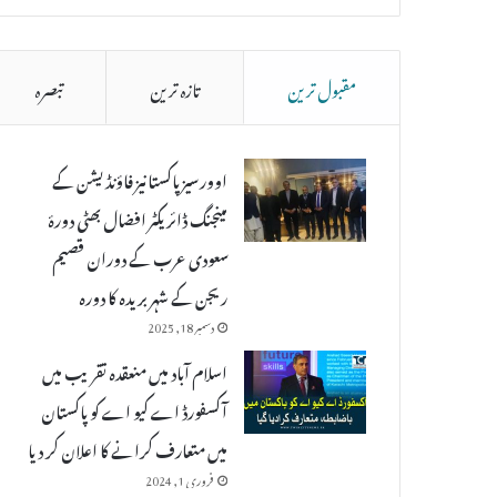
مقبول ترین
تازہ ترین
تبصرہ
اوورسیز پاکستانیز فاؤنڈیشن کے
مینجنگ ڈائریکٹر افضال بھٹی دورۂ
سعودی عرب کے دوران قصیم
ریجن کے شہر بریدہ کا دورہ
دسمبر 18, 2025
اسلام آباد میں منعقدہ تقریب میں
آکسفورڈ اے کیو اے کو پاکستان
میں متعارف کرانے کا اعلان کر دیا
فروری 1, 2024