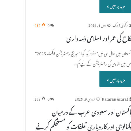
مزید پرھیں »
مرکزی ڈیسک
جون 4, 2025
0
919
کاح کی عمر اور اسلامی ذمہ داری
پاکستان میں حال ہی میں منظور کیا گیا "میریج رجسٹریشن ایکٹ 2025″
س میں شادی کی رجسٹریشن کے لیے کم…
مزید پرھیں »
Kamran Ashraf
فروری 9, 2025
0
268
اکستان اور سعودی عرب کے درمیان
یکنالوجی اور کاروباری تعلقات کو مستحکم کرنے