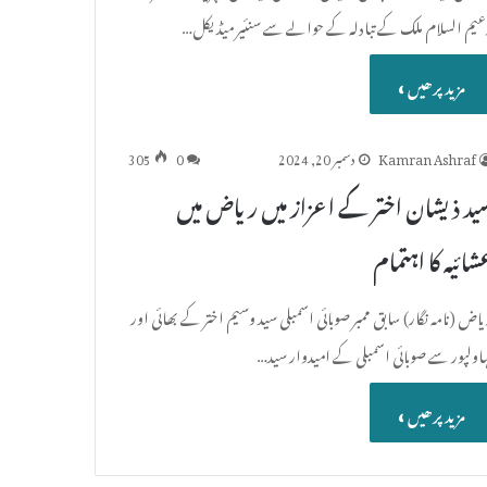
عیم السلام ملک کے تبادلہ کے حوالے سے سنئیر میڈیکل…
مزید پرھیں »
Kamran Ashraf
دسمبر 20, 2024
0
305
ید ذیشان اختر کے اعزاز میں ریاض میں
شائیہ کا اہتمام
اض (نامہ نگار) سابق ممبر صوبائی اسمبلی سید وسیم اختر کے بھائی اور
ہاولپور سے صوبائی اسمبلی کے امیدوار سید…
مزید پرھیں »