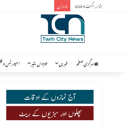
اتوار, اگست 9 2026
تازہ ترین
مرکزی صفحہ
خبریں
جڑواں شہر
اسپورٹس و کلچ