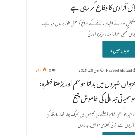
ائن آزادی کا دفاع کر رہی ہے
یجیٹل دور نے اظہارِ رائے کے ذرائع کو مکمل طور پر بدل دیا ہے۔
ہاں کبھی اخبارات، ریڈیو اور ٹی…
مزید پرھیں »
Naveed Ahmad
جون 28, 2025
0
914
ڑواں شہروں میں بدلتا موسم اور بڑھتا خطرہ:
وسمیاتی تبدیلی کی خاموش چیخ
 شہر جو کبھی شام ڈھلتے ہی محبتوں میں بھیگ جاتا تھا، مارگلہ کی
ہاڑیوں سے اترتی ٹھنڈی ہوائیں، پرندوں…