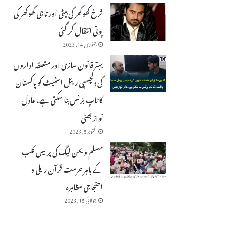
فرخ کھوکھر کی بیٹی اور تاجی کھوکھر کی
پوتی انتقال کر گئی
جنوری 14, 2023
بہتر قانون سازی اور متعلقہ اداروں
کی دلچسپی ریئل اسٹیٹ کو پاکستان
کا ٹاپ بزنس بنا سکتی ہے، عادل
نواز بھٹی
اکتوبر 5, 2023
مسلم ویمن لیگ کی پریس کلب
کے باہر حرمت قرآن ریلی و
احتجاجی مظاہرہ
جولائی 15, 2023