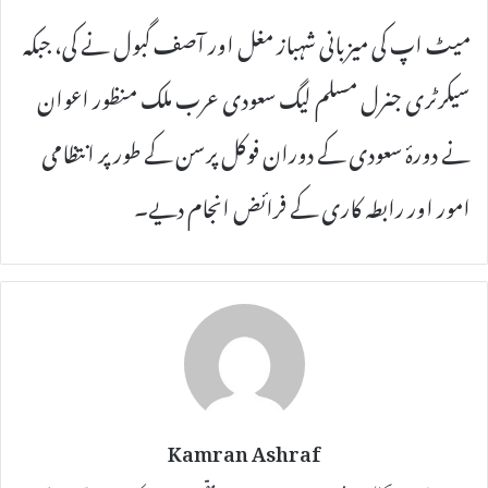
میٹ اپ کی میزبانی شہباز مغل اور آصف گبول نے کی، جبکہ
سیکرٹری جنرل مسلم لیگ سعودی عرب ملک منظور اعوان
نے دورۂ سعودی کے دوران فوکل پرسن کے طور پر انتظامی
امور اور رابطہ کاری کے فرائض انجام دیے۔
Kamran Ashraf