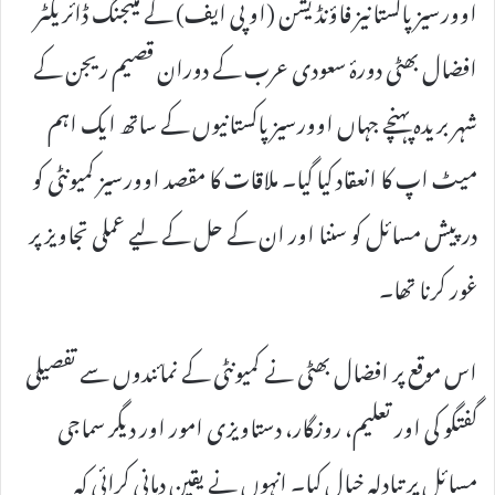
اوورسیز پاکستانیز فاؤنڈیشن (او پی ایف) کے مینجنگ ڈائریکٹر
افضال بھٹی دورۂ سعودی عرب کے دوران قصیم ریجن کے
شہر بریدہ پہنچے جہاں اوورسیز پاکستانیوں کے ساتھ ایک اہم
میٹ اپ کا انعقاد کیا گیا۔ ملاقات کا مقصد اوورسیز کمیونٹی کو
درپیش مسائل کو سننا اور ان کے حل کے لیے عملی تجاویز پر
غور کرنا تھا۔
اس موقع پر افضال بھٹی نے کمیونٹی کے نمائندوں سے تفصیلی
گفتگو کی اور تعلیم، روزگار، دستاویزی امور اور دیگر سماجی
مسائل پر تبادلہ خیال کیا۔ انہوں نے یقین دہانی کرائی کہ