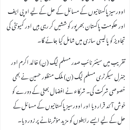
اوورسیز پاکستانیوں کے مسائل کے حل کے لیے او پی ایف
اور حکومت پاکستان بھرپور کوششیں کر رہی ہیں اور کمیونٹی کی
تجاویز کو پالیسی سازی میں شامل کیا جائے گا۔
تقریب میں سینئر نائب صدر مسلم لیگ (ن) خالد اکرم اور
جنرل سیکرٹری مسلم لیگ (ن) ملک منظور حسین نے بھی
خصوصی شرکت کی۔ شرکاء نے افضال بھٹی کے دورے کو
خوش آئند قرار دیا اور اوورسیز پاکستانیوں کے مسائل کے
حل کے لیے ایسے رابطوں کو مزید مؤثر بنانے پر زور دیا۔