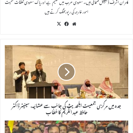
کامران اشرف ڈیجیٹل صحافی ہیں۔ سعودی عرب میں مقیم ہے اور پاک سعودی تعلقات سمیت
امور خارجہ کی رپورٹننگ کرتے ہیں
X
Fac
We
eb
bsi
oo
te
k
جدہ میں مرکزی جمعیت اہلحدیث کی جانب سے عشائیہ، سینیٹر ڈاکٹر
حافظ عبدالکریم کا خطاب