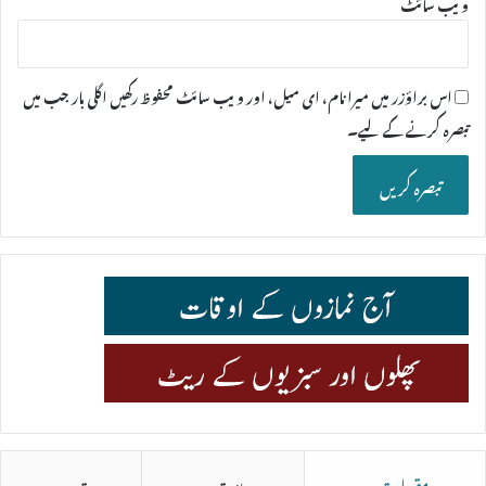
ویب‌ سائٹ
اس براؤزر میں میرا نام، ای میل، اور ویب سائٹ محفوظ رکھیں اگلی بار جب میں
تبصرہ کرنے کےلیے۔