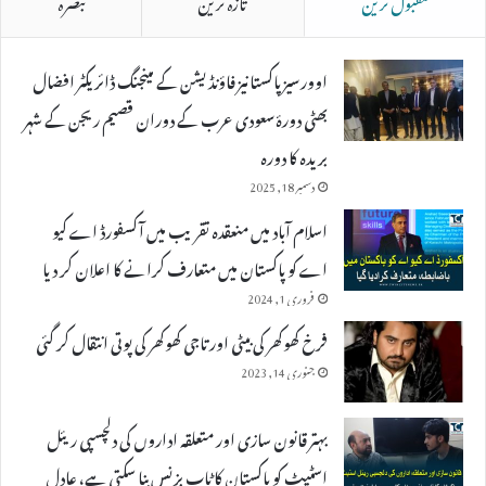
مقبول ترین
تازہ ترین
تبصرہ
اوورسیز پاکستانیز فاؤنڈیشن کے مینجنگ ڈائریکٹر افضال
بھٹی دورۂ سعودی عرب کے دوران قصیم ریجن کے شہر
بریدہ کا دورہ
دسمبر 18, 2025
اسلام آباد میں منعقدہ تقریب میں آکسفورڈ اے کیو
اے کو پاکستان میں متعارف کرانے کا اعلان کر دیا
فروری 1, 2024
فرخ کھوکھر کی بیٹی اور تاجی کھوکھر کی پوتی انتقال کر گئی
جنوری 14, 2023
بہتر قانون سازی اور متعلقہ اداروں کی دلچسپی ریئل
اسٹیٹ کو پاکستان کا ٹاپ بزنس بنا سکتی ہے، عادل