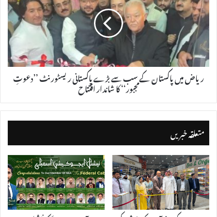
ریاض میں پاکستان کے سب سے بڑے پاکستانی ریسٹورنٹ ’’دعوتِ
مجبور‘‘ کا شاندار افتتاح
متعلقہ خبریں