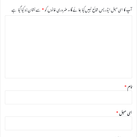
آپ کا ای میل ایڈریس شائع نہیں کیا جائے گا۔
ضروری خانوں کو
*
سے نشان زد کیا گیا ہے
ت
ب
ص
ر
ہ
*
نام
*
ای میل
*