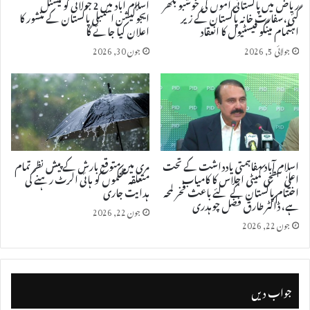
ریاض میں پاکستانی آموں کی خوشبو بکھر
اسلام آباد میں 2 جولائی کو نیشنل
گئی، سفارت خانہ پاکستان کے زیر
ایجوکیشن اسمبلی پاکستان کے منشور کا
اہتمام مینگو فیسٹیول کا انعقاد
اعلان کیا جائے گا
جولائی 5, 2026
جون 30, 2026
اسلام آباد مفاہمتی یادداشت کے تحت
مری میں متوقع بارش کے پیش نظر تمام
اعلیٰ سطحی کمیٹی اجلاس کا کامیاب
متعلقہ محکموں کو ہائی الرٹ رہنے کی
اختتام پاکستان کے لئے باعث فخر لمحہ
ہدایت جاری
ہے، ڈاکٹر طارق فضل چوہدری
جون 22, 2026
جون 22, 2026
جواب دیں