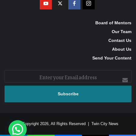
Board of Mentors
Our Team
Contact Us
About Us
Send Your Content
Enter
your
Email
address
© Copyright 2026, All Rights Reserved |
Twin City News