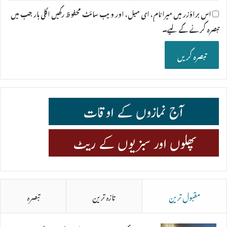
اس براؤزر میں میرا نام، ای میل، اور ویب سائٹ محفوظ رکھیں اگلی بار جب میں
تبصرہ کرنے کےلیے۔
مقبول ترین
تازہ ترین
تبصرہ