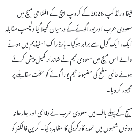
فیفا ورلڈ کپ 2026 کے گروپ ایچ کے افتتاحی میچ میں
سعودی عرب اور یوراگوئے کے درمیان کھیلا گیا دلچسپ مقابلہ
ایک، ایک گول سے برابر ہوگیا۔ ہارڈ راک اسٹیڈیم میں ہونے
والے اس میچ میں سعودی ٹیم نے شاندار کھیل پیش کرتے
ہوئے عالمی سطح کی مضبوط ٹیم یوراگوئے کو سخت مقابلے پر
مجبور کر دیا۔
میچ کے پہلے ہاف میں سعودی عرب نے دفاعی اور جارحانہ
دونوں شعبوں میں عمدہ کارکردگی کا مظاہرہ کیا۔ گرین فالکنز کو