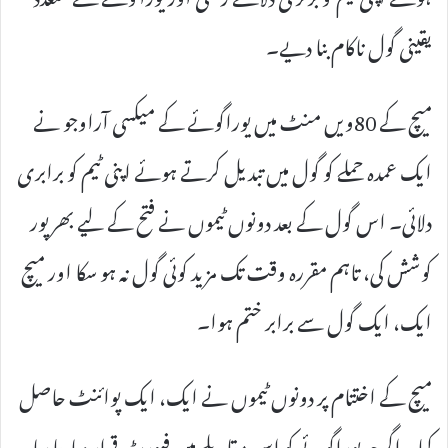
یقینی گول ناکام بنا دیے۔
میچ کے 80ویں منٹ میں یوراگوئے کے میکسی آراوجو نے
ایک عمدہ حملے کو گول میں تبدیل کرتے ہوئے اپنی ٹیم کو برابری
دلائی۔ اس گول کے بعد دونوں ٹیموں نے فتح کے لیے بھرپور
کوشش کی، تاہم مقررہ وقت تک مزید کوئی گول نہ ہو سکا اور میچ
ایک، ایک گول سے برابر ختم ہوا۔
میچ کے اختتام پر دونوں ٹیموں نے ایک، ایک پوائنٹ حاصل
کیا۔ اگرچہ یوراگوئے کو اس مقابلے میں فیورٹ قرار دیا جا رہا