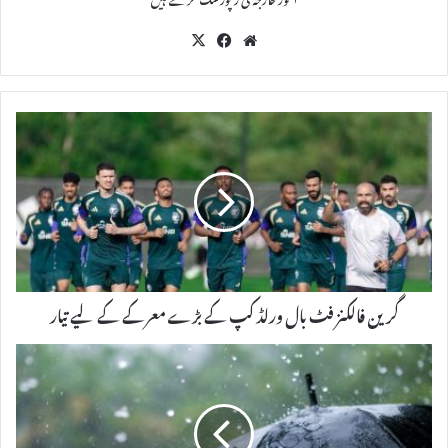
X
Fac
We
eb
bsi
oo
te
k
گرین فالکنز فٹ بال ورلڈ کپ کے بڑے معرکے کے لیے تیار