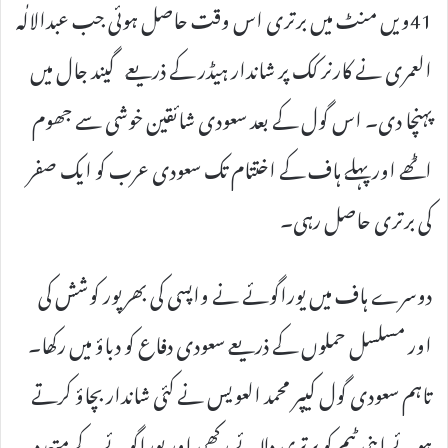
41ویں منٹ میں برتری اس وقت حاصل ہوئی جب عبدالالٰہ
العمری نے کارنر کک پر شاندار ہیڈر کے ذریعے گیند جال میں
پہنچا دی۔ اس گول کے بعد سعودی شائقین خوشی سے جھوم
اٹھے اور پہلے ہاف کے اختتام تک سعودی عرب کو ایک صفر
کی برتری حاصل رہی۔
دوسرے ہاف میں یوراگوئے نے واپسی کی بھرپور کوشش کی
اور مسلسل حملوں کے ذریعے سعودی دفاع کو دباؤ میں رکھا۔
تاہم سعودی گول کیپر محمد العویس نے کئی شاندار بچاؤ کرتے
ہوئے اپنی ٹیم کو برتری دلائے رکھی اور یوراگوئے کے متعدد