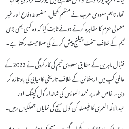
تھا، تاہم سعودی عرب نے منظم کھیل، مضبوط دفاع اور غیر
معمولی عزم کا مظاہرہ کرتے ہوئے ثابت کیا کہ وہ کسی بھی بڑی
ٹیم کے خلاف سخت چیلنج پیش کرنے کی صلاحیت رکھتا ہے۔
فٹبال ماہرین کے مطابق سعودی ٹیم کی کارکردگی نے 2022 کے
عالمی کپ میں ارجنٹائن کے خلاف تاریخی کامیابی کی یاد تازہ کر
دی۔ خاص طور پر محمد العویس کی شاندار گول کیپنگ اور
عبدالالٰہ العمری کا فیصلہ کن گول میچ کی نمایاں جھلکیاں رہیں۔
ہارڈ راک اسٹیڈیم میں کھیلے گئے اس میچ کو باسٹھ ہزار سے زائد