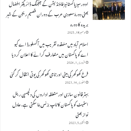
اوورسیز پاکستانیز فاؤنڈیشن کے مینجنگ ڈائریکٹر افضال
بھٹی دورۂ سعودی عرب کے دوران قصیم ریجن کے شہر
بریدہ کا دورہ
دسمبر 18, 2025
اسلام آباد میں منعقدہ تقریب میں آکسفورڈ اے کیو
اے کو پاکستان میں متعارف کرانے کا اعلان کر دیا
فروری 1, 2024
فرخ کھوکھر کی بیٹی اور تاجی کھوکھر کی پوتی انتقال کر گئی
جنوری 14, 2023
بہتر قانون سازی اور متعلقہ اداروں کی دلچسپی ریئل
اسٹیٹ کو پاکستان کا ٹاپ بزنس بنا سکتی ہے، عادل
نواز بھٹی
اکتوبر 5, 2023