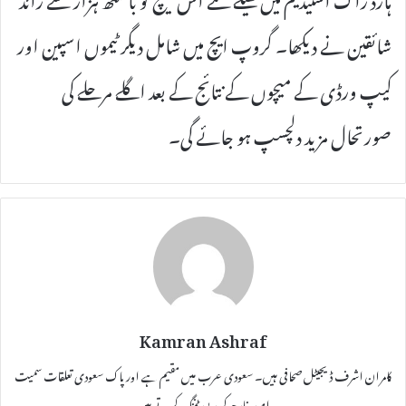
شائقین نے دیکھا۔ گروپ ایچ میں شامل دیگر ٹیموں اسپین اور
کیپ ورڈی کے میچوں کے نتائج کے بعد اگلے مرحلے کی
صورتحال مزید دلچسپ ہو جائے گی۔
Kamran Ashraf
کامران اشرف ڈیجیٹل صحافی ہیں۔ سعودی عرب میں مقیم ہے اور پاک سعودی تعلقات سمیت
امور خارجہ کی رپورٹننگ کرتے ہیں