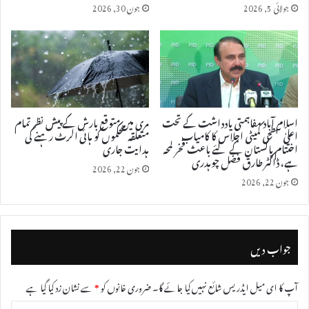
جولائی 5, 2026
جون 30, 2026
اسلام آباد مفاہمتی یادداشت کے تحت
مری میں متوقع بارش کے پیش نظر تمام
اعلیٰ سطحی کمیٹی اجلاس کا کامیاب
متعلقہ محکموں کو ہائی الرٹ رہنے کی
اختتام پاکستان کے لئے باعث فخر لمحہ
ہدایت جاری
ہے، ڈاکٹر طارق فضل چوہدری
جون 22, 2026
جون 22, 2026
جواب دیں
آپ کا ای میل ایڈریس شائع نہیں کیا جائے گا۔
ضروری خانوں کو
*
سے نشان زد کیا گیا ہے