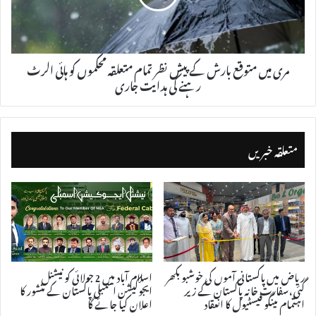
مری میں متوقع بارش کے پیش نظر تمام متعلقہ محکموں کو ہائی الرٹ
رہنے کی ہدایت جاری
متعلقہ خبریں
ریاض میں پاکستانی آموں کی خوشبو بکھر
اسلام آباد میں 2 جولائی کو نیشنل
گئی، سفارت خانہ پاکستان کے زیر
ایجوکیشن اسمبلی پاکستان کے منشور کا
اہتمام مینگو فیسٹیول کا انعقاد
اعلان کیا جائے گا