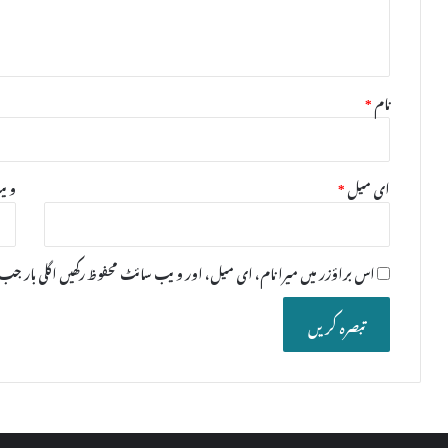
ہ
*
نام
*
ای میل
*
ویب
اس براؤزر میں میرا نام، ای میل، اور ویب سائٹ محفوظ رکھیں اگلی بار ج