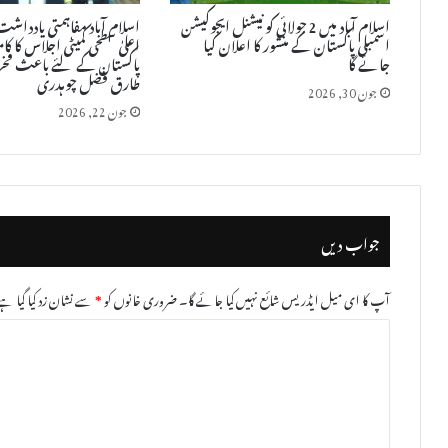
اسلام آباد میں 2 جولائی کو نیشنل ایجوکیشن
اسلام آباد مفاہمتی یاددا
اسمبلی پاکستان کے منشور کا اعلان کیا
اعلیٰ سطحی کمیٹی اجلاس کا ک
جائے گا
پاکستان کے لئے باعث فخر لم
طارق فضل چوہدری
جون 30, 2026
جون 22, 2026
جواب دیں
آپ کا ای میل ایڈریس شائع نہیں کیا جائے گا۔
ضروری خانوں کو
*
سے نشان زد کیا گیا ہے
ت
ب
ص
ر