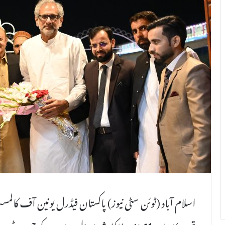
l
اسلام آباد (ٹوئن سٹی نیوز) پاکستان فیڈرل یونین آف کالم