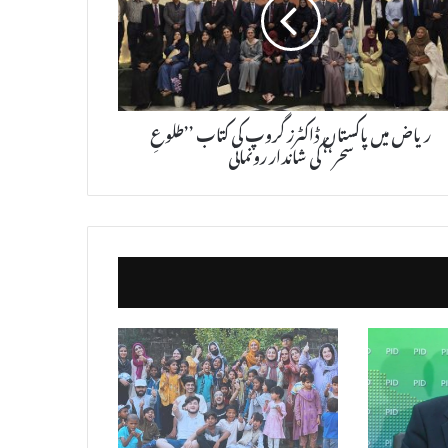
ریاض میں پاکستان ڈاکٹرز گروپ کی کتاب ’’طلوعِ
سحر‘‘ کی شاندار رونمائی