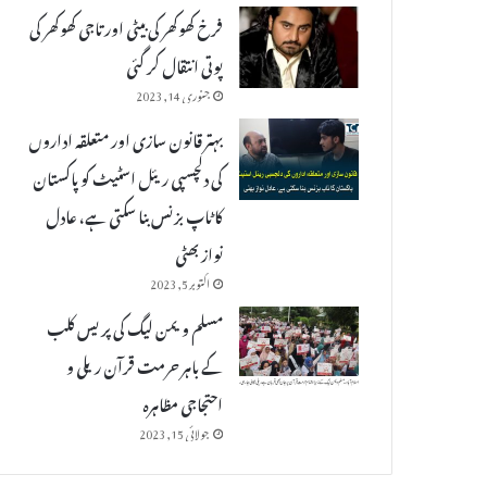
فرخ کھوکھر کی بیٹی اور تاجی کھوکھر کی
پوتی انتقال کر گئی
جنوری 14, 2023
بہتر قانون سازی اور متعلقہ اداروں
کی دلچسپی ریئل اسٹیٹ کو پاکستان
کا ٹاپ بزنس بنا سکتی ہے، عادل
نواز بھٹی
اکتوبر 5, 2023
مسلم ویمن لیگ کی پریس کلب
کے باہر حرمت قرآن ریلی و
احتجاجی مظاہرہ
جولائی 15, 2023