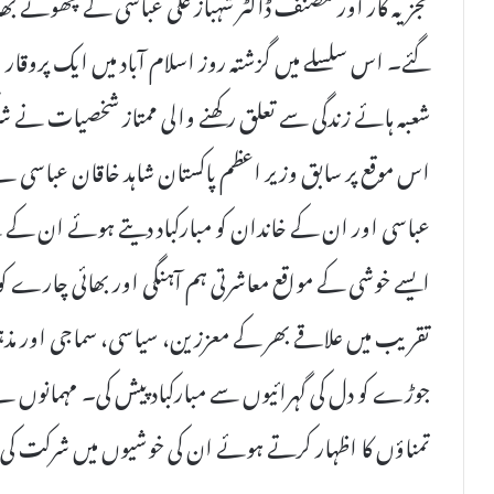
تجزیہ کار اور مصنف ڈاکٹر شہباز علی عباسی کے چھوٹے بھائ
گئے۔ اس سلسلے میں گزشتہ روز اسلام آباد میں ایک پروقار ول
شعبہ ہائے زندگی سے تعلق رکھنے والی ممتاز شخصیات نے 
اس موقع پر سابق وزیر اعظم پاکستان شاہد خاقان عباسی نے
عباسی اور ان کے خاندان کو مبارکباد دیتے ہوئے ان کے لی
ایسے خوشی کے مواقع معاشرتی ہم آہنگی اور بھائی چارے کو
تقریب میں علاقے بھر کے معززین، سیاسی، سماجی اور مذہب
جوڑے کو دل کی گہرائیوں سے مبارکباد پیش کی۔ مہمانوں ن
تمناؤں کا اظہار کرتے ہوئے ان کی خوشیوں میں شرکت کی