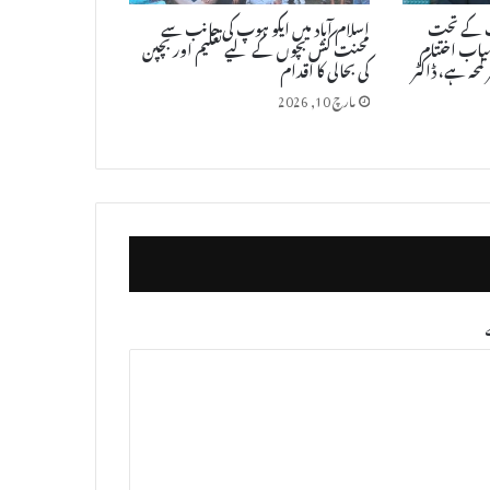
شت کے تحت
اسلام آباد میں ایکو ہوپ کی جانب سے
امیاب اختتام
محنت کش بچوں کے لیے تعلیم اور بچپن
حہ ہے، ڈاکٹر
کی بحالی کا اقدام
مارچ 10, 2026