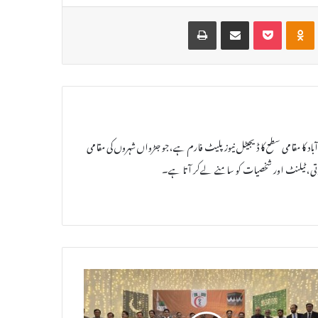
Print
Share via Email
Pocket
Odnoklassniki
VKontak
اد کا مقامی سطح کا ڈیجیٹل نیوز پلیٹ فارم ہے،جو جڑواں شہروں کی مقامی
ورتی، ٹیلنٹ اور شخصیات کو سامنے لےکر آتا ہے۔