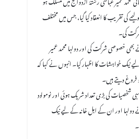
ی محمد عمیر عباسی رشتۂ ازدواج میں منسلک ہو
یمے کی تقریب کا انعقاد کیا گیا، جس میں مختلف
شرکت کی۔
 بھی خصوصی شرکت کی اور دولہا محمد عمیر
ے نیک خواہشات کا اظہار کیا۔ انہوں نے کہا کہ
 فروغ دیتے ہیں۔
ی شخصیات کی بڑی تعداد شریک ہوئی اور نومولود
ے دولہا اور ان کے اہل خانہ کے لیے نیک
۔