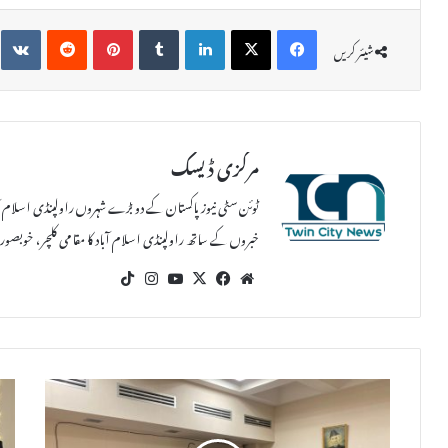
te
Reddit
Pinterest
Tumblr
LinkedIn
X
Facebook
شیئر کریں
مرکزی ڈیسک
ٹوئن سٹی نیوز پاکستان کے دو بڑے شہروں راولپنڈی اسلام آب
خبروں کے ساتھ راولپنڈی اسلام آباد کا مقامی کلچر، خوبص
Tik
Ins
Yo
X
Fac
We
To
tag
uT
eb
bsi
k
ra
ub
oo
te
m
e
k