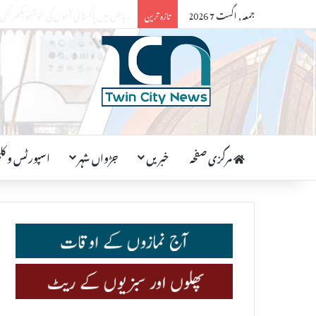
جمعہ, اگست 7 2026
اسلام آباد میں 2 جولائی کو نیشنل ایجوکیشن اسمبلی پاکستان کے منشور کا اعلان کیا جائے گا
تازہ ترین
مرکزی صفحہ
خبریں
جڑواں شہر
اسپورٹس و کلچ