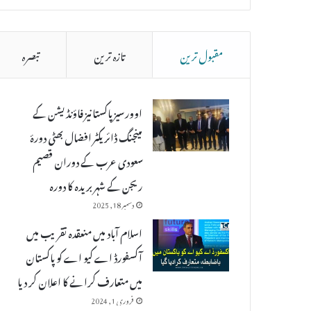
مقبول ترین
تازہ ترین
تبصرہ
اوورسیز پاکستانیز فاؤنڈیشن کے
مینجنگ ڈائریکٹر افضال بھٹی دورۂ
سعودی عرب کے دوران قصیم
ریجن کے شہر بریدہ کا دورہ
دسمبر 18, 2025
اسلام آباد میں منعقدہ تقریب میں
آکسفورڈ اے کیو اے کو پاکستان
میں متعارف کرانے کا اعلان کر دیا
فروری 1, 2024