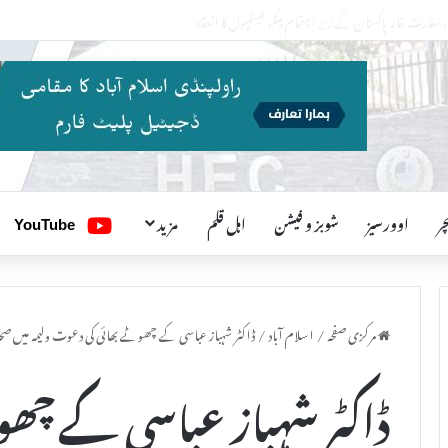
ر
اوورسیز
شوبز و فیشن
اہل قلم
مزید
یوٹیوب
YouTube
مرکزی صفحہ
/
اسلام آباد
/
ڈاکٹر شہباز عباسی کے چھوٹے بھائی کی دعوت ولیمہ میں صح
ڈاکٹر شہباز عباسی کے چھ