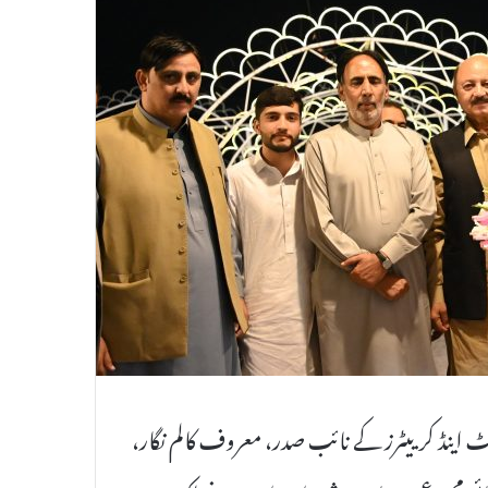
سٹ اینڈ کرییٹرز کے نائب صدر، معروف کالم نگار،