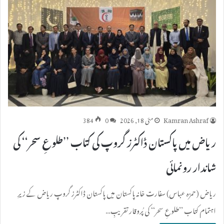
Kamran Ashraf
مئی 18, 2026
0
384
ریاض میں پاکستان ڈاکٹرز گروپ کی کتاب ’’طلوعِ سحر‘‘ کی
شاندار رونمائی
ریاض (حمزہ عباس) سفارت خانہ پاکستان میں پاکستان ڈاکٹرز گروپ ریاض کے زیرِ
اہتمام کتاب ’’طلوعِ سحر‘‘ کی پُروقار تقریبِ…