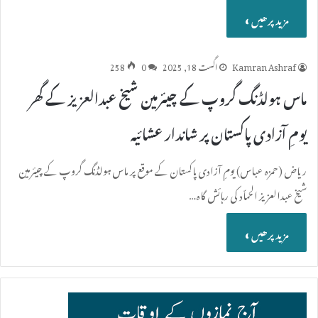
مزید پرھیں »
Kamran Ashraf
اگست 18, 2025
0
258
ماس ہولڈنگ گروپ کے چیئرمین شیخ عبدالعزیز کے گھر
یومِ آزادی پاکستان پر شاندار عشائیہ
ریاض (حمزہ عباس) یومِ آزادی پاکستان کے موقع پر ماس ہولڈنگ گروپ کے چیئرمین
شیخ عبدالعزیز الحماّد کی رہائش گاہ…
مزید پرھیں »