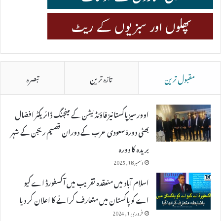
مقبول ترین
تازہ ترین
تبصرہ
اوورسیز پاکستانیز فاؤنڈیشن کے مینجنگ ڈائریکٹر افضال
بھٹی دورۂ سعودی عرب کے دوران قصیم ریجن کے شہر
بریدہ کا دورہ
دسمبر 18, 2025
اسلام آباد میں منعقدہ تقریب میں آکسفورڈ اے کیو
اے کو پاکستان میں متعارف کرانے کا اعلان کر دیا
فروری 1, 2024