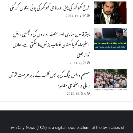
فرخ کھوکھر کی بیٹی اور تاجی کھوکھر کی پوتی انتقال کر گئی
جنوری 14, 2023
بہتر قانون سازی اور متعلقہ اداروں کی دلچسپی ریئل
اسٹیٹ کو پاکستان کا ٹاپ بزنس بنا سکتی ہے، عادل
نواز بھٹی
اکتوبر 5, 2023
مسلم ویمن لیگ کی پریس کلب کے باہر حرمت قرآن
ریلی و احتجاجی مظاہرہ
جولائی 15, 2023
Twin City News (TCN) is a digital news platform of the twin-cities of