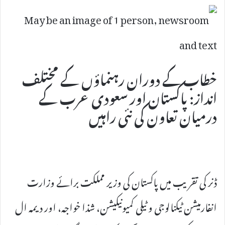
خطاب کے دوران رہنماؤں کے مختلف
انداز: پاکستان اور سعودی عرب کے
درمیان تعاون کی نئی راہیں
ڈنر کی تقریب میں پاکستان کی وزیر مملکت برائے وزارت
انفارمیشن ٹیکنالوجی و ٹیلی کمیونیکیشن، شذا خواجہ، اور دیمہ ال