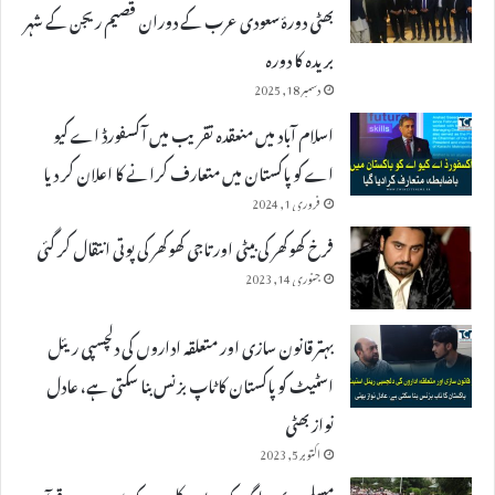
بھٹی دورۂ سعودی عرب کے دوران قصیم ریجن کے شہر
بریدہ کا دورہ
دسمبر 18, 2025
اسلام آباد میں منعقدہ تقریب میں آکسفورڈ اے کیو
اے کو پاکستان میں متعارف کرانے کا اعلان کر دیا
فروری 1, 2024
فرخ کھوکھر کی بیٹی اور تاجی کھوکھر کی پوتی انتقال کر گئی
جنوری 14, 2023
بہتر قانون سازی اور متعلقہ اداروں کی دلچسپی ریئل
اسٹیٹ کو پاکستان کا ٹاپ بزنس بنا سکتی ہے، عادل
نواز بھٹی
اکتوبر 5, 2023