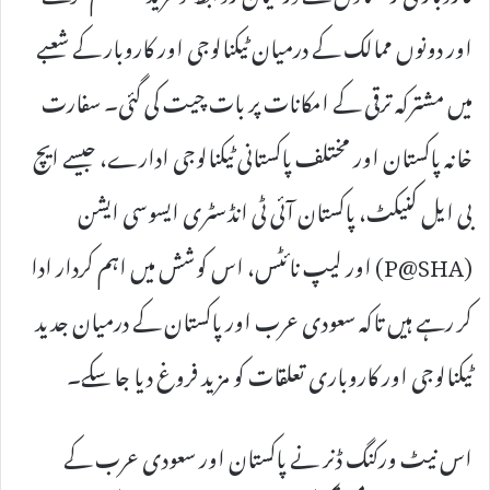
اور دونوں ممالک کے درمیان ٹیکنالوجی اور کاروبار کے شعبے
میں مشترکہ ترقی کے امکانات پر بات چیت کی گئی۔ سفارت
خانہ پاکستان اور مختلف پاکستانی ٹیکنالوجی ادارے، جیسے ایچ
بی ایل کنیکٹ، پاکستان آئی ٹی انڈسٹری ایسوسی ایشن
(P@SHA) اور لیپ نائٹس، اس کوشش میں اہم کردار ادا
کر رہے ہیں تاکہ سعودی عرب اور پاکستان کے درمیان جدید
ٹیکنالوجی اور کاروباری تعلقات کو مزید فروغ دیا جا سکے۔
اس نیٹ ورکنگ ڈنر نے پاکستان اور سعودی عرب کے