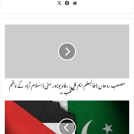
X
Fac
We
eb
bsi
oo
te
k
مصعب روحان (طالبعلم ایم فل، رفاہ یونیورسٹی) اسلام آباد کے ناظم
منتخب ۔