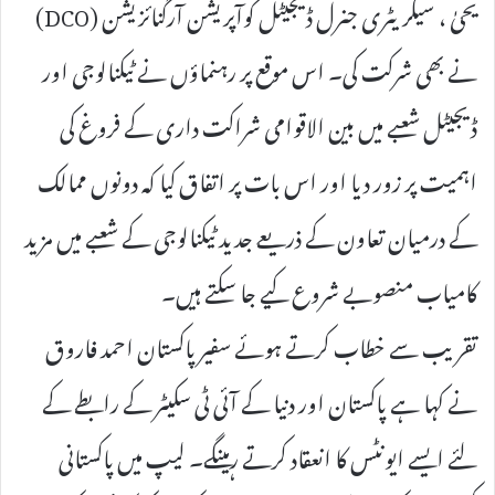
یحیٰ ، سیکریٹری جنرل ڈیجیٹل کوآپریشن آرگنائزیشن (DCO)
نے بھی شرکت کی۔ اس موقع پر رہنماؤں نے ٹیکنالوجی اور
ڈیجیٹل شعبے میں بین الاقوامی شراکت داری کے فروغ کی
اہمیت پر زور دیا اور اس بات پر اتفاق کیا کہ دونوں ممالک
کے درمیان تعاون کے ذریعے جدید ٹیکنالوجی کے شعبے میں مزید
کامیاب منصوبے شروع کیے جا سکتے ہیں۔
تقریب سے خطاب کرتے ہوئے سفیر پاکستان احمد فاروق
نے کہا ہے پاکستان اور دنیا کے آئی ٹی سکیٹر کے رابطے کے
لئے ایسے ایونٹس کا انعقاد کرتے رہینگے۔ لیپ میں پاکستانی