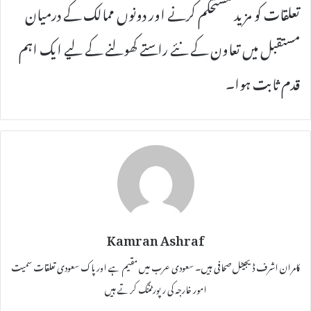
تعلقات کو مزید مستحکم کرنے اور دونوں ممالک کے درمیان
مستقبل میں تعاون کے نئے راستے کھولنے کے لیے ایک اہم
قدم ثابت ہوا۔
Kamran Ashraf
کامران اشرف ڈیجیٹل صحافی ہیں۔ سعودی عرب میں مقیم ہے اور پاک سعودی تعلقات سمیت
امور خارجہ کی رپورٹننگ کرتے ہیں