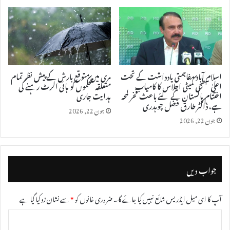
اسلام آباد مفاہمتی یادداشت کے تحت
مری میں متوقع بارش کے پیش نظر تمام
اعلیٰ سطحی کمیٹی اجلاس کا کامیاب
متعلقہ محکموں کو ہائی الرٹ رہنے کی
اختتام پاکستان کے لئے باعث فخر لمحہ
ہدایت جاری
ہے، ڈاکٹر طارق فضل چوہدری
جون 22, 2026
جون 22, 2026
جواب دیں
آپ کا ای میل ایڈریس شائع نہیں کیا جائے گا۔
ضروری خانوں کو
*
سے نشان زد کیا گیا ہے
ت