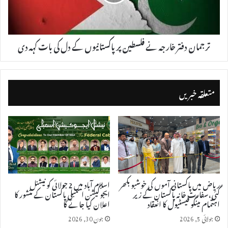
ترجمان دفتر خارجہ نے فلسطین پر پاکستانیوں کے دل کی بات کہہ دی
متعلقہ خبریں
ریاض میں پاکستانی آموں کی خوشبو بکھر
اسلام آباد میں 2 جولائی کو نیشنل
گئی، سفارت خانہ پاکستان کے زیر
ایجوکیشن اسمبلی پاکستان کے منشور کا
اہتمام مینگو فیسٹیول کا انعقاد
اعلان کیا جائے گا
جولائی 5, 2026
جون 30, 2026