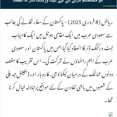
ریاض (8 فروری 2025) – پاکستان کے سفارتخانے کی جانب
سے سعودی عرب میں ایک مقامی ہوٹل میں ایک کامیاب
نیٹ ورکنگ ڈنر کا انعقاد کیا گیا جس میں پاکستان اور سعودی
عرب کے اہم رہنماؤں نے شرکت کی۔ اس تقریب کا مقصد
دونوں ممالک کے درمیان ٹیکنالوجی، کاروبار اور ڈیجیٹل تبدیلی
کے شعبوں میں باہمی تعاون کے نئے مواقع پر تبادلہ خیال کرنا
تھا۔