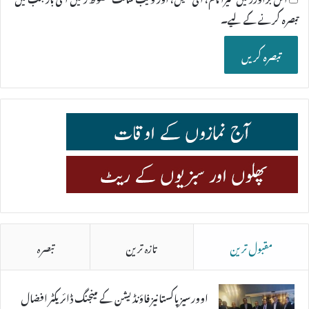
تبصرہ کرنے کےلیے۔
مقبول ترین
تازہ ترین
تبصرہ
اوورسیز پاکستانیز فاؤنڈیشن کے مینجنگ ڈائریکٹر افضال