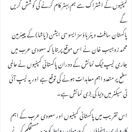
کمپنیوں کے اشتراک سے ہم بہتر کام کرنے کی کوشش کریں
گے
پاکستان سافٹ ویئر ہاؤسز ایسوسی ایشن (پاشا) کے چیئرمین
محمد زوہیب خان نے اس موقع پر بتایا کہ سعودی عرب میں
جاری لیپ ٹیک نمائش کے دوران پاکستانی کمپنیوں نے عالمی
سطح پر متعدد اہم معاہدات ہونے کی توقع ہے اور یہ لیپ آئی
ٹی سیکٹر میں دنیا کی بڑی نمائش ہے۔
اس تقریب میں پاکستانی کمپنیوں اور سعودی عرب کے اہم
کاروباری رہنماؤں کے درمیان روابط کو مزید مستحکم کرنے