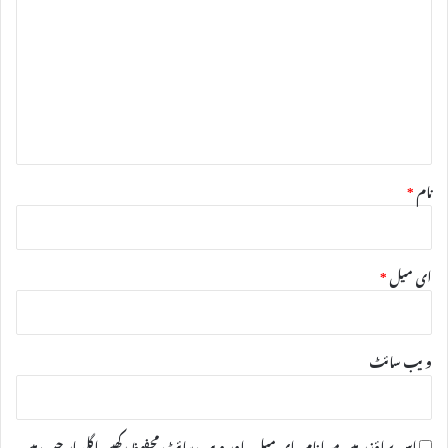
ب
ص
ر
ہ
*
نام
*
ای میل
*
ویب‌ سائٹ
اس براؤزر میں میرا نام، ای میل، اور ویب سائٹ محفوظ رکھیں اگلی بار جب میں