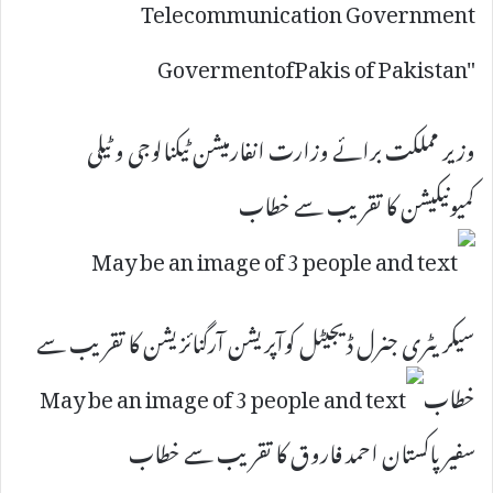
وزیر مملکت برائے وزارت انفارمیشن ٹیکنالوجی و ٹیلی
کمیونیکیشن کا تقریب سے خطاب
سیکریٹری جنرل ڈیجیٹل کوآپریشن آرگنائزیشن کا تقریب سے
خطاب
سفیر پاکستان احمد فاروق کا تقریب سے خطاب