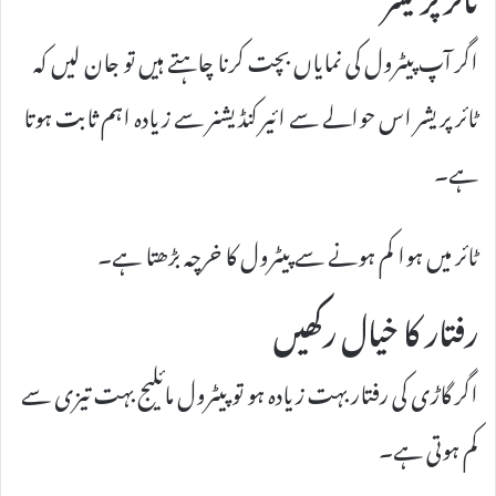
اگر آپ پیٹرول کی نمایاں بچت کرنا چاہتے ہیں تو جان لیں کہ
ٹائر پریشر اس حوالے سے ائیر کنڈیشنر سے زیادہ اہم ثابت ہوتا
ہے۔
ٹائر میں ہوا کم ہونے سے پیٹرول کا خرچہ بڑھتا ہے۔
رفتار کا خیال رکھیں
اگر گاڑی کی رفتار بہت زیادہ ہو تو پیٹرول مائلیج بہت تیزی سے
کم ہوتی ہے۔