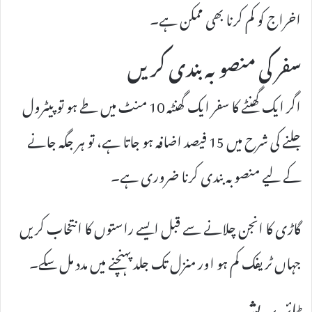
اخراج کو کم کرنا بھی ممکن ہے۔
سفر کی منصوبہ بندی کریں
اگر ایک گھنٹے کا سفر ایک گھنٹہ 10 منٹ میں طے ہو تو پیٹرول
جلنے کی شرح میں 15 فیصد اضافہ ہو جاتا ہے، تو ہر جگہ جانے
کے لیے منصوبہ بندی کرنا ضروری ہے۔
گاڑی کا انجن چلانے سے قبل ایسے راستوں کا انتخاب کریں
جہاں ٹریفک کم ہو اور منزل تک جلد پہنچنے میں مدد مل سکے۔
ٹائر پریشر