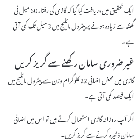
ایک تحقیق میں دریافت کیا گیا کہ گاڑی کی رفتار 60 میل فی
گھنٹہ سے زیادہ ہونے پر پیٹرول مائلیج میں 3 میل تک کمی آتی
ہے۔
غیر ضروری سامان رکھنے سے گریز کریں
گاڑی میں محض اضافی 22 کلوگرام وزن سے پیٹرول مائلیج میں
ایک فیصد کمی آتی ہے۔
اگر آپ روزانہ گاڑی استعمال کرتے ہیں تو اس میں اضافی
سامان ذخیرہ کرنے سے گریز کریں۔