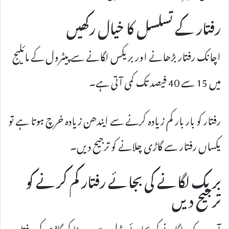
رفتار کے تسلسل کا خیال رکھیں
اچانک رفتار بڑھانے اور بریکس لگانے سے پیٹرول کے مائلیج
میں 15 سے 40 فیصد تک کمی آتی ہے۔
رفتار کو بار بار کم زیادہ کرنے سے ایندھن زیادہ خرچ ہوتا ہے تو
یکساں رفتار سے گاڑی چلانے کو ترجیح دیں۔
بریک لگانے کی بجائے رفتار کم کرنے کو
ترجیح دیں
آپ بریک لگانے کی بجائے پیڈل سے پیر ہٹا کر گاڑی کی رفتار