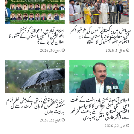
ریاض میں پاکستانی آموں کی خوشبو بکھر
اسلام آباد میں 2 جولائی کو نیشنل
گئی، سفارت خانہ پاکستان کے زیر
ایجوکیشن اسمبلی پاکستان کے منشور کا
اہتمام مینگو فیسٹیول کا انعقاد
اعلان کیا جائے گا
جولائی 5, 2026
جون 30, 2026
اسلام آباد مفاہمتی یادداشت کے تحت
مری میں متوقع بارش کے پیش نظر تمام
اعلیٰ سطحی کمیٹی اجلاس کا کامیاب
متعلقہ محکموں کو ہائی الرٹ رہنے کی
اختتام پاکستان کے لئے باعث فخر لمحہ
ہدایت جاری
ہے، ڈاکٹر طارق فضل چوہدری
جون 22, 2026
جون 22, 2026