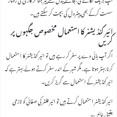
سست کرکے بھی پیٹرول کی بچت کر سکتے ہیں۔
ائیر کنڈیشنر کا استعمال مخصوص جگہوں پر
کریں
اگر آپ ہائی وے پر سفر کر رہے ہیں تو ائیر کنڈیشنر کا استعمال
کرنا بہتر ہوتا ہے، مگر شہر کے اندر سفر کرتے ہوئے بہتر ہے کہ
ائیر کنڈیشنر کے استعمال سے گریز کریں۔
ائیر کنڈیشنر استعمال کرتے ہیں تو ائیر فلٹر کی صفائی کو لازمی
یقینی بنائیں۔