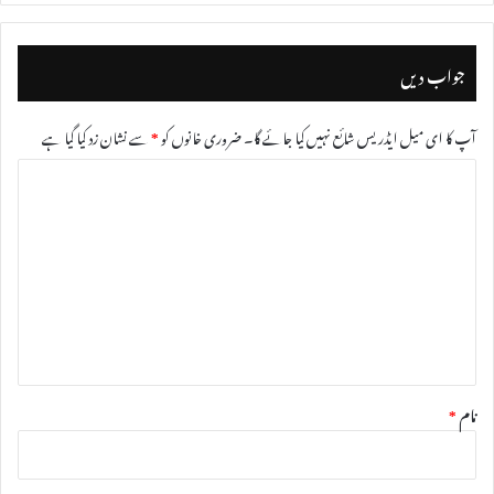
جواب دیں
آپ کا ای میل ایڈریس شائع نہیں کیا جائے گا۔
ضروری خانوں کو
*
سے نشان زد کیا گیا ہے
ت
ب
ص
ر
ہ
*
نام
*