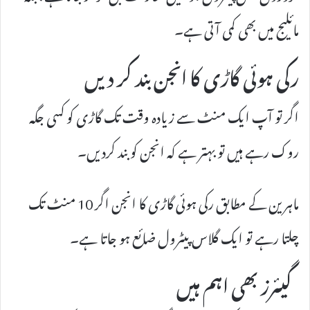
مائلیج میں بھی کمی آتی ہے۔
رکی ہوئی گاڑی کا انجن بند کر دیں
اگر تو آپ ایک منٹ سے زیادہ وقت تک گاڑی کو کسی جگہ
روک رہے ہیں تو بہتر ہے کہ انجن کو بند کردیں۔
ماہرین کے مطابق رکی ہوئی گاڑی کا انجن اگر 10 منٹ تک
چلتا رہے تو ایک گلاس پیٹرول ضائع ہو جاتا ہے۔
گیئرز بھی اہم ہیں