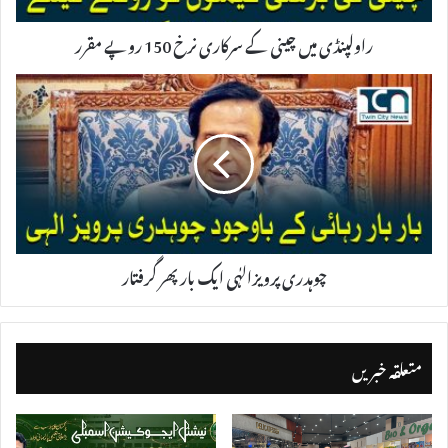
راولپنڈی میں چینی کے سرکاری نرخ 150 روپے مقرر
چوہدری پرویزالہٰی ایک بار پھر گرفتار
متعلقہ خبریں