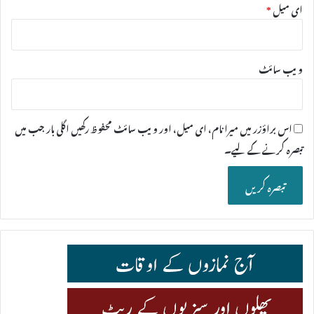
ای میل
*
ویب‌ سائٹ
اس براؤزر میں میرا نام، ای میل، اور ویب سائٹ محفوظ رکھیں اگلی بار جب میں
تبصرہ کرنے کےلیے۔