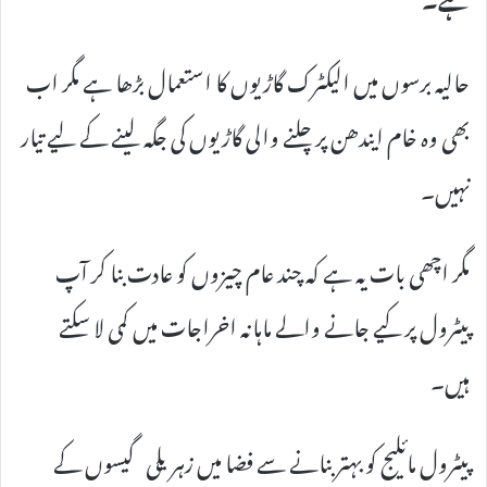
حالیہ برسوں میں الیکٹرک گاڑیوں کا استعمال بڑھا ہے مگر اب
بھی وہ خام ایندھن پر چلنے والی گاڑیوں کی جگہ لینے کے لیے تیار
نہیں۔
مگر اچھی بات یہ ہے کہ چند عام چیزوں کو عادت بنا کر آپ
پیٹرول پر کیے جانے والے ماہانہ اخراجات میں کمی لا سکتے
ہیں۔
پیٹرول مائلیج کو بہتر بنانے سے فضا میں زہریلی گیسوں کے