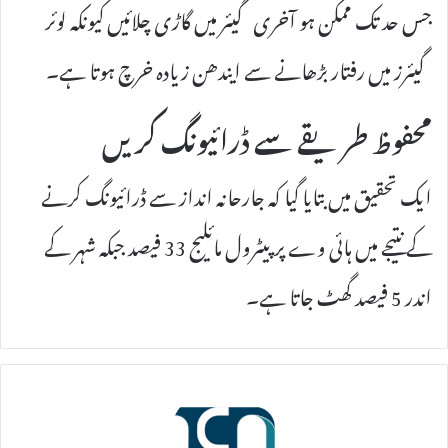
جس حد تک ممکن ہو آخری گیئر میں گاڑی چلائیں کیونکہ لوئر
گیئرز میں رفتار بڑھانے سے ایندھن زیادہ خرچ ہوتا ہے۔
محفوظ طریقے سے ڈرائیونگ کریں
ایک تحقیق میں بتایا گیا کہ جارحانہ انداز سے ڈرائیونگ کرنے
کے نتیجے میں ہائی وے پر پیٹرول مائلیج 33 فیصد جبکہ شہر کے
اندر 5 فیصد گھٹ جاتا ہے۔