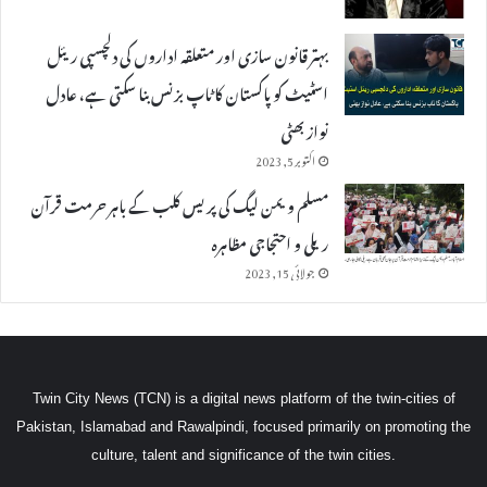
بہتر قانون سازی اور متعلقہ اداروں کی دلچسپی ریئل
اسٹیٹ کو پاکستان کا ٹاپ بزنس بنا سکتی ہے، عادل
نواز بھٹی
اکتوبر 5, 2023
مسلم ویمن لیگ کی پریس کلب کے باہر حرمت قرآن
ریلی و احتجاجی مظاہرہ
جولائی 15, 2023
Twin City News (TCN) is a digital news platform of the twin-cities of
Pakistan, Islamabad and Rawalpindi, focused primarily on promoting the
culture, talent and significance of the twin cities.