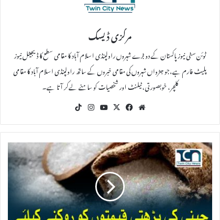
مرکزی ڈیسک
ٹوئن سٹی نیوز پاکستان کے دو بڑے شہروں راولپنڈی اسلام آباد کا مقامی سطح کا ڈیجیٹل نیوز
پلیٹ فارم ہے،جو جڑواں شہروں کی مقامی خبروں کے ساتھ راولپنڈی اسلام آباد کا مقامی
کلچر، خوبصورتی، ٹیلنٹ اور شخصیات کو سامنے لےکر آتا ہے۔
Tik
Ins
Yo
X
Fac
We
To
tag
uT
eb
bsi
k
ra
ub
oo
te
m
e
k