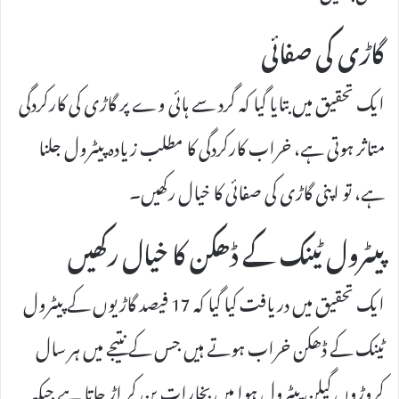
گاڑی کی صفائی
ایک تحقیق میں بتایا گیا کہ گرد سے ہائی وے پر گاڑی کی کارکردگی
متاثر ہوتی ہے، خراب کارکردگی کا مطلب زیادہ پیٹرول جلنا
ہے، تو اپنی گاڑی کی صفائی کا خیال رکھیں۔
پیٹرول ٹینک کے ڈھکن کا خیال رکھیں
ایک تحقیق میں دریافت کیا گیا کہ 17 فیصد گاڑیوں کے پیٹرول
ٹینک کے ڈھکن خراب ہوتے ہیں جس کے نتیجے میں ہر سال
کروڑوں گیلن پیٹرول ہوا میں بخارات بن کر اڑ جاتا ہے جبکہ