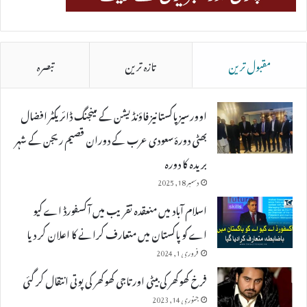
مقبول ترین
تازہ ترین
تبصرہ
اوورسیز پاکستانیز فاؤنڈیشن کے مینجنگ ڈائریکٹر افضال
بھٹی دورۂ سعودی عرب کے دوران قصیم ریجن کے شہر
بریدہ کا دورہ
دسمبر 18, 2025
اسلام آباد میں منعقدہ تقریب میں آکسفورڈ اے کیو
اے کو پاکستان میں متعارف کرانے کا اعلان کر دیا
فروری 1, 2024
فرخ کھوکھر کی بیٹی اور تاجی کھوکھر کی پوتی انتقال کر گئی
جنوری 14, 2023