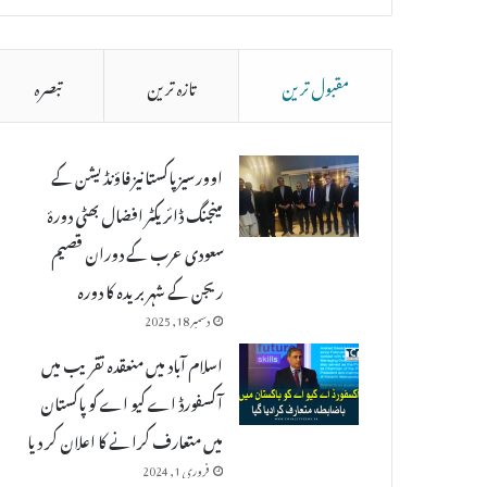
مقبول ترین
تازہ ترین
تبصرہ
اوورسیز پاکستانیز فاؤنڈیشن کے
مینجنگ ڈائریکٹر افضال بھٹی دورۂ
سعودی عرب کے دوران قصیم
ریجن کے شہر بریدہ کا دورہ
دسمبر 18, 2025
اسلام آباد میں منعقدہ تقریب میں
آکسفورڈ اے کیو اے کو پاکستان
میں متعارف کرانے کا اعلان کر دیا
فروری 1, 2024