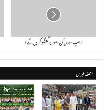
ٹرمپ مودی کن امور پر گفتگو کریں گے ؟
متعلقہ خبریں