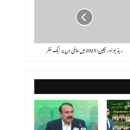
ریڈیو اور بچپن: 2025 میں عالمی دن پر ایک نظر