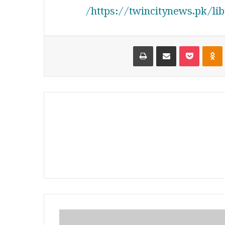
https://twincitynews.pk/lib
Print
Share via Email
Pocket
Odnoklassniki
VKontak