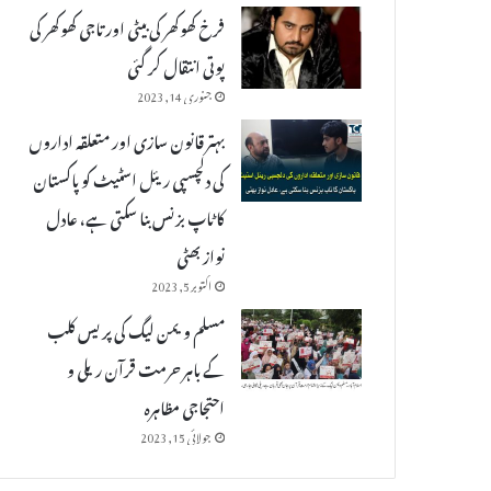
فرخ کھوکھر کی بیٹی اور تاجی کھوکھر کی
پوتی انتقال کر گئی
جنوری 14, 2023
بہتر قانون سازی اور متعلقہ اداروں
کی دلچسپی ریئل اسٹیٹ کو پاکستان
کا ٹاپ بزنس بنا سکتی ہے، عادل
نواز بھٹی
اکتوبر 5, 2023
مسلم ویمن لیگ کی پریس کلب
کے باہر حرمت قرآن ریلی و
احتجاجی مظاہرہ
جولائی 15, 2023