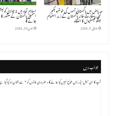
ریاض میں پاکستانی آموں کی خوشبو بکھر
اسلام آباد میں 2 جو
گئی، سفارت خانہ پاکستان کے زیر اہتمام
اسمبلی پاکستان کے منشور کا 
مینگو فیسٹیول کا انعقاد
جائے گا
جولائی 5, 2026
جون 30, 2026
جواب دیں
آپ کا ای میل ایڈریس شائع نہیں کیا جائے گا۔
ضروری خانوں کو
*
سے نشان زد کیا گیا ہے
ت
ب
ص
ر