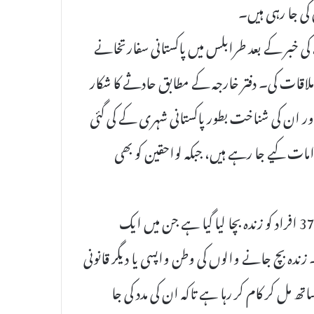
کی جا رہی ہیں۔
 کی خبر کے بعد طرابلس میں پاکستانی سفارتخانے
ملاقات کی۔ دفتر خارجہ کے مطابق حادثے کا شکار
 نکالی جا چکی ہیں اور ان کی شناخت بطور پاکستانی شہری کے کی گئی
ت کیے جا رہے ہیں، جبکہ لواحقین کو بھی
دفتر خارجہ کے جاری کردہ بیان کے مطابق اس حادثے میں 37 افراد کو زندہ بچا لیا گیا ہے جن میں ایک
س کی تحویل میں ہیں۔ زندہ بچ جانے والوں کی وطن واپسی یا دیگر قانونی
ھ مل کر کام کر رہا ہے تاکہ ان کی مدد کی جا