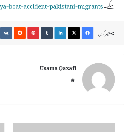
سکے۔
ya-boat-accident-pakistani-migrants/
te
Reddit
Pinterest
Tumblr
LinkedIn
X
Facebook
شیئر کریں
Usama Qazafi
We
bsi
te