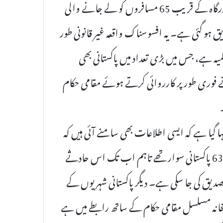
پاکستان کے دفتر خارجہ کا کہنا ہے کہ لیبیا کے شہر زاویہ کی بندرگاہ کے قریب 65 مسافروں کو لے جانے والی
 ہلاکت کی تصدیق ہو گئی ہے۔ یہ افسوسناک واقعہ غیر قانونی طور
 ہے، جس میں بڑی تعداد میں پاکستانی بھی
ے فوری طور پر کارروائی کرتے ہوئے مقامی حکام
 گیا ہے کہ ایسی اطلاعات بھی سامنے آئی ہیں کہ
لیبیا کے شہر زاویہ کی بندرگاہ کے قریب الٹنے والی کشتی میں 63 پاکستانی سوار تھے تاہم اب تک اس حادثے
1 پاکستانی شہریوں کی تصدیق کی جا سکی ہے۔ دیگر پاکستانی شہریوں کے
نہ مسلسل مقامی حکام کے ساتھ رابطے میں ہے