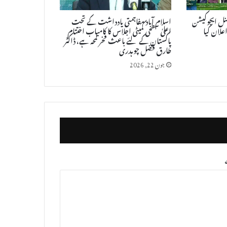
لائی کو نیشنل ایجوکیشن
اسلام آباد مفاہمتی یادداشت کے تحت
اعلان کیا
اعلیٰ سطحی کمیٹی اجلاس کا کامیاب اختتام
پاکستان کے لئے باعث فخر لمحہ ہے، ڈاکٹر
طارق فضل چوہدری
جون 22, 2026