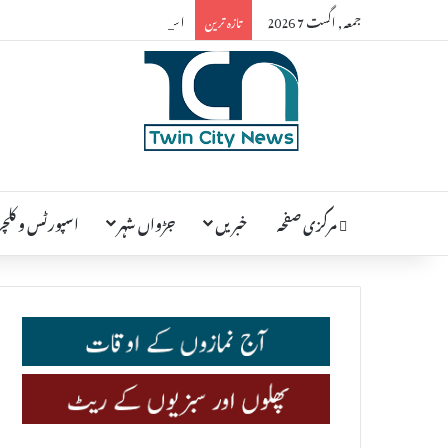
جمعہ, اگست 7 2026
اسلام آباد میں 2 جولائی کو نیشنل ایجوکیشن اسمبلی پاکستان کے منشور کا اعلان کیا جائے گا
تازہ ترین
مرکزی صفحہ
خبریں
جڑواں شہر
اسپورٹس و کلچر