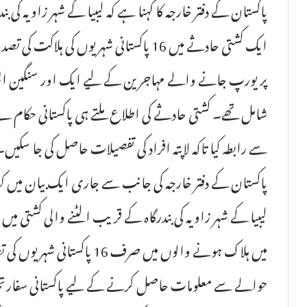
ایک کشتی حادثے میں 16 پاکستانی شہریوں کی
پر یورپ جانے والے مہاجرین کے لیے ایک اور سنگین المیہ
شامل تھے۔ کشتی حادثے کی اطلاع ملتے ہی پاکستانی حکام ن
سے رابطہ کیا تاکہ لاپتہ افراد کی تفصیلات حاصل کی جا سکیں۔
پاکستان کے دفتر خارجہ کی جانب سے جاری ایک بیان میں کہا
میں ہلاک ہونے والوں میں صرف 6
حوالے سے معلومات حاصل کرنے کے لیے پاکستانی سفارتخا