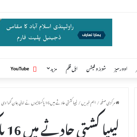
اوورسیز
شوبز و فیشن
اہل قلم
مزید
یوٹیوب
YouTube
مرکزی صفحہ
/
اہم خبریں
/
لیبیا کشتی حادثے میں 16 پاکستانیوں نے اپنی جان گنوا دی
لیبی