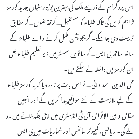
اس پروگرام کے ذریعے ملک کی بہترین یونیورسٹیاں جدید کورسز
فراہم کریں گی تاکہ طلباء کو مستقبل کے تقاضوں کے مطابق
تربیت دی جا سکے۔ گریجویشن مکمل کرنے والے طلباء کے
ساتھ ساتھ بی ایس کے ساتویں سمسٹر میں زیر تعلیم طلباء بھی
ان کورسز میں داخلہ لے سکتے ہیں۔
محی الدین احمد وانی نے اس بات پر زور دیا کہ یہ کورسز طلباء
کے لیے ملازمت کے نئے مواقع پیدا کریں گے اور انہیں
مقامی و بین الاقوامی آئی ٹی انڈسٹری میں اپنی جگہ بنانے میں مدد
ملے گی۔ ریاضی، کمپیوٹر سائنس اور شماریات میں بی ایس