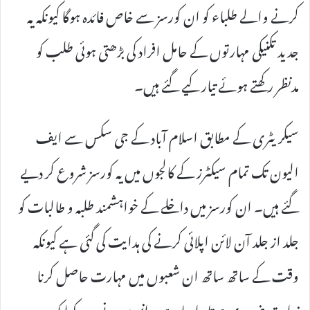
کرنے والے طلباء کو ان کورسز سے خاص فائدہ ہوگا کیونکہ یہ
جدید تکنیکی مہارتوں کے حامل افراد کی بڑھتی ہوئی طلب کو
مدنظر رکھتے ہوئے تیار کیے گئے ہیں۔
سیکریٹری کے مطابق اسلام آباد کے جی سکس سے ایف
الیون تک تمام سیکٹرز کے کالجوں میں یہ کورسز شروع کر دیے
گئے ہیں۔ ان کورسز میں داخلے کے خواہشمند طلبہ و طالبات کو
جلد از جلد آن لائن اپلائی کرنے کی ہدایت کی گئی ہے کیونکہ
وقت کے ساتھ ساتھ ان شعبوں میں مہارت حاصل کرنا
نہایت ضروری ہوتا جا رہا ہے۔ انہوں نے مزید کہا کہ یہ