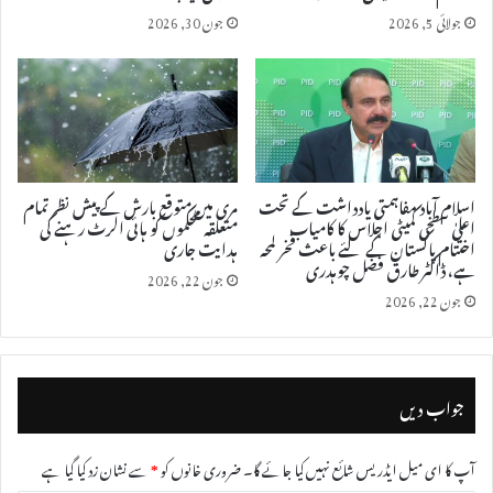
جولائی 5, 2026
جون 30, 2026
اسلام آباد مفاہمتی یادداشت کے تحت
مری میں متوقع بارش کے پیش نظر تمام
اعلیٰ سطحی کمیٹی اجلاس کا کامیاب
متعلقہ محکموں کو ہائی الرٹ رہنے کی
اختتام پاکستان کے لئے باعث فخر لمحہ
ہدایت جاری
ہے، ڈاکٹر طارق فضل چوہدری
جون 22, 2026
جون 22, 2026
جواب دیں
آپ کا ای میل ایڈریس شائع نہیں کیا جائے گا۔
ضروری خانوں کو
*
سے نشان زد کیا گیا ہے