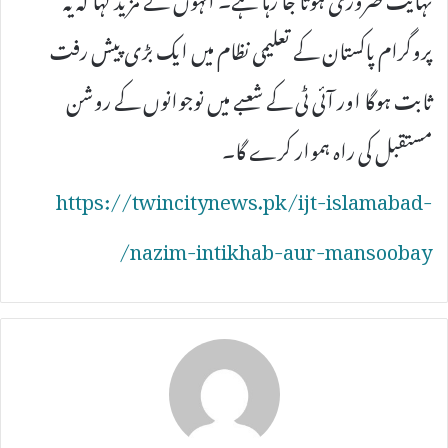
پروگرام پاکستان کے تعلیمی نظام میں ایک بڑی پیش رفت
ثابت ہوگا اور آئی ٹی کے شعبے میں نوجوانوں کے روشن
مستقبل کی راہ ہموار کرے گا۔
https://twincitynews.pk/ijt-islamabad-
nazim-intikhab-aur-mansoobay/