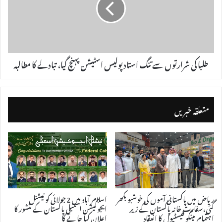
طلبا کی شرارتوں سے تنگ استاد پولیس اسٹیشن پہنچ گیا، تبادلے کا مطالبہ
متعلقہ خبریں
ریاض میں پاکستانی آموں کی خوشبو بکھر
اسلام آباد میں 2 جولائی کو نیشنل
گئی، سفارت خانہ پاکستان کے زیر
ایجوکیشن اسمبلی پاکستان کے منشور کا
اہتمام مینگو فیسٹیول کا انعقاد
اعلان کیا جائے گا