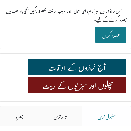
اس براؤزر میں میرا نام، ای میل، اور ویب سائٹ محفوظ رکھیں اگلی بار جب میں
تبصرہ کرنے کےلیے۔
مقبول ترین
تازہ ترین
تبصرہ