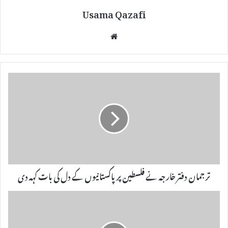
Usama Qazafi
We
bsi
te
ترجمان دفتر خارجہ نے فلسطین پر پاکستانیوں کے دل کی بات کہہ دی