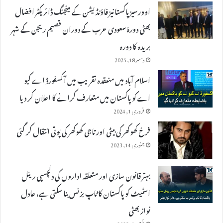
اوورسیز پاکستانیز فاؤنڈیشن کے مینجنگ ڈائریکٹر افضال
بھٹی دورۂ سعودی عرب کے دوران قصیم ریجن کے شہر
بریدہ کا دورہ
دسمبر 18, 2025
اسلام آباد میں منعقدہ تقریب میں آکسفورڈ اے کیو
اے کو پاکستان میں متعارف کرانے کا اعلان کر دیا
فروری 1, 2024
فرخ کھوکھر کی بیٹی اور تاجی کھوکھر کی پوتی انتقال کر گئی
جنوری 14, 2023
بہتر قانون سازی اور متعلقہ اداروں کی دلچسپی ریئل
اسٹیٹ کو پاکستان کا ٹاپ بزنس بنا سکتی ہے، عادل
نواز بھٹی
اکتوبر 5, 2023