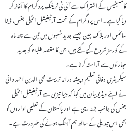
کامسیٹیس کے اشتراک سے آئی ٹی ٹریننگ پروگرام کا آغاز کر
دیا گیا ہے۔ اس پروگرام کے تحت آرٹیفیشل انٹیلی جنس، ڈیٹا
سائنس اور بلاک چین جیسے جدید شعبوں میں تین سے چھ ماہ
کے کورسز شروع کیے گئے ہیں، جن کا مقصد طلباء کو جدید
مہارتوں سے آراستہ کرنا ہے۔
سیکریٹری وفاقی تعلیم و پیشہ ورانہ تربیت محی الدین احمد وانی
نے اپنے ویڈیو بیان میں کہا کہ دنیا تیزی سے آرٹیفیشل انٹیلی
جنس کی جانب بڑھ رہی ہے اور پاکستان کے تعلیمی اداروں کو
بھی اس تبدیلی کے ساتھ ہم آہنگ ہونے کی ضرورت ہے۔