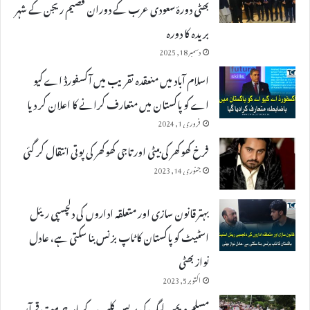
بھٹی دورۂ سعودی عرب کے دوران قصیم ریجن کے شہر
بریدہ کا دورہ
دسمبر 18, 2025
اسلام آباد میں منعقدہ تقریب میں آکسفورڈ اے کیو
اے کو پاکستان میں متعارف کرانے کا اعلان کر دیا
فروری 1, 2024
فرخ کھوکھر کی بیٹی اور تاجی کھوکھر کی پوتی انتقال کر گئی
جنوری 14, 2023
بہتر قانون سازی اور متعلقہ اداروں کی دلچسپی ریئل
اسٹیٹ کو پاکستان کا ٹاپ بزنس بنا سکتی ہے، عادل
نواز بھٹی
اکتوبر 5, 2023
مسلم ویمن لیگ کی پریس کلب کے باہر حرمت قرآن