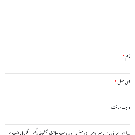
ص
ر
ہ
*
نام
*
ای میل
*
ویب‌ سائٹ
اس براؤزر میں میرا نام، ای میل، اور ویب سائٹ محفوظ رکھیں اگلی بار جب میں