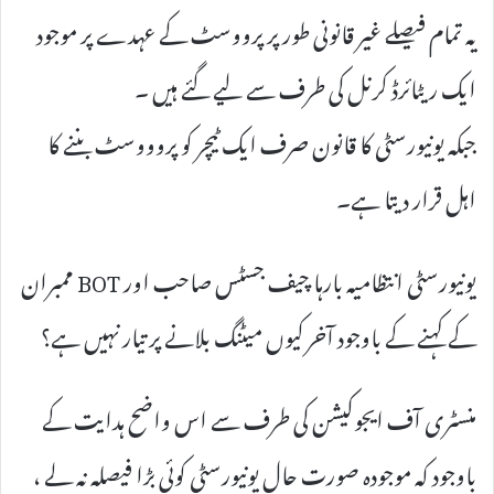
یہ تمام فیصلے غیر قانونی طور پر پرووسٹ کے عہدے پر موجود
ایک ریٹائرڈ کرنل کی طرف سے لیے گئے ہیں ۔
جبکہ یونیورسٹی کا قانون صرف ایک ٹیچر کو پروووسٹ بننے کا
اہل قرار دیتا ہے۔
یونیورسٹی انتظامیہ بارہا چیف جسٹس صاحب اور BOT ممبران
کے کہنے کے باوجود آخر کیوں میٹنگ بلانے پر تیار نہیں ہے؟
منسٹری آف ایجوکیشن کی طرف سے اس واضح ہدایت کے
باوجود کہ موجودہ صورت حال یونیورسٹی کوئی بڑا فیصلہ نہ لے ،