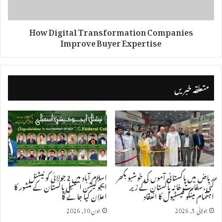
How Digital Transformation Companies
Improve Buyer Expertise
متعلقہ خبریں
ریاض میں پاکستانی آموں کی خوشبو بکھر
اسلام آباد میں 2 جولائی کو نیشنل
گئی، سفارت خانہ پاکستان کے زیر
ایجوکیشن اسمبلی پاکستان کے منشور کا
اہتمام مینگو فیسٹیول کا انعقاد
اعلان کیا جائے گا
جولائی 5, 2026
جون 30, 2026