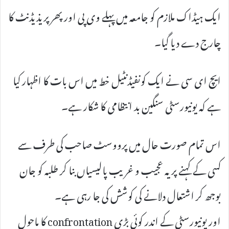
ایک ہیڈاک ملازم کو جامعہ میں پہلے وی پی اور پھر پریذیڈنٹ کا
چارج دے دیا گیا۔
ایچ ای سی نے ایک کونفیڈنٹیل خط میں اس بات کا اظہار کیا
ہے کہ یونیورسٹی سنگین بد انتظامی کا شکار ہے۔
اس تمام صورت حال میں پرووسٹ صاحب کی طرف سے
کسی کے کہنے پر یہ عجیب و غریب پالیسیاں بنا کر طلبہ کو جان
بوجھ کر اشتعال دلانے کی کوشش کی جا رہی ہے۔
اور یونیورسٹی کے اندر کوئی بڑی confrontation کا ماحول