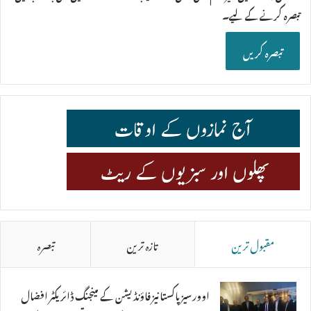
تبصرہ کرنے کےلیے۔
مقبول ترین
تازہ ترین
تبصرہ
اوورسیز پاکستانیز فاؤنڈیشن کے مینجنگ ڈائریکٹر افضال