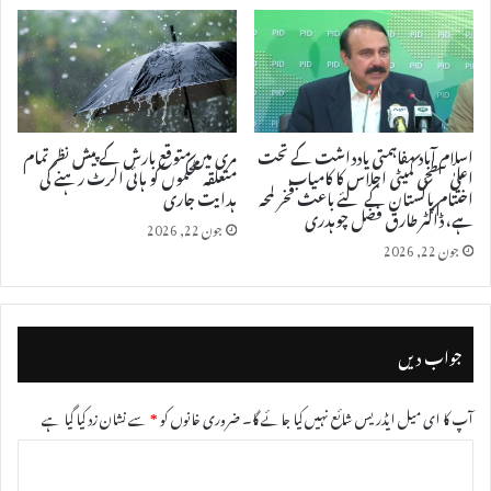
اسلام آباد مفاہمتی یادداشت کے تحت
مری میں متوقع بارش کے پیش نظر تمام
اعلیٰ سطحی کمیٹی اجلاس کا کامیاب
متعلقہ محکموں کو ہائی الرٹ رہنے کی
اختتام پاکستان کے لئے باعث فخر لمحہ
ہدایت جاری
ہے، ڈاکٹر طارق فضل چوہدری
جون 22, 2026
جون 22, 2026
جواب دیں
آپ کا ای میل ایڈریس شائع نہیں کیا جائے گا۔
ضروری خانوں کو
*
سے نشان زد کیا گیا ہے
ت
ب