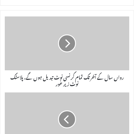
To
tag
uT
eb
bsi
k
ra
ub
oo
te
m
e
k
رواں سال کے آخر تک تمام کرنسی نوٹ تبدیل ہوں گے، پلاسٹک
نوٹ زیر غور