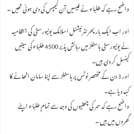
واضح رہے کہ طلباء نے فیسیں آن کیمپس کی دی ہوئی تھیں ۔
اور اب ایک بار پھر نٹرنیشنل اسلامک یونیورسٹی کی انتظامیہ
نے یونیورسٹی ہاسٹلز میں رہائش پذیر 4500 طلباء کی سیٹیں
کینسل کر دی ہیں۔
اور 3 دن کے مختصر نوٹس پر ہاسٹلز سے اپنا سامان اٹھانے کا
کہہ دیا ہے۔
واضح رہے کہ سمر کی چھٹیوں کی وجہ سے تمام طلباء اپنے
گھروں میں ہیں ۔