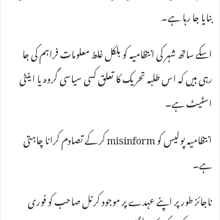
بنایا جا رہا ہے۔
اسکے ساتھ شہر کی انتظامیہ کو بلکل غلط معلومات فراہم کی جا
رہی ہیں کہ اس طلبہ تحریک کا تعلق کسی سیاسی گروہ یا اینٹی
اسٹیٹ ہے۔
انتظامیہ پولیس کو misinform کر کے تصادم کرانا چاہتی
ہے۔
ناجائز طور پر اپنے عہدے پر موجود کرنل صاحب کو فوری