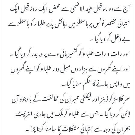
آج سے دو ماہ قبل عید الاضحی سے محض ایک روز قبل ایک
انتہائی مختصر نوٹس پر ہاسٹلز میں رہائش پذیر طلباء کو ہاسٹلز سے
بے دخل کر دیا گیا ۔
اور رات و رات طلباء کو کشمیر ہائی وے پر در بدر کر دیا گیا ۔
اور اپنے گھروں سے ہزاروں میل دور طلباء کو اپنے گھروں
میں واپس جانے کا حکم سنایا گیا ۔
سمر کلاسز کو ڈینز اور فیکلٹی ممبران کی مخالفت کے باوجود آن
لائن کر دیا گیا ۔ جس سے طلباء کو ملک میں جاری انٹرنیٹ
بحران کی وجہ سے انتہائی مشکلات کا سامنا کرنا پڑا ۔