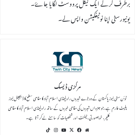
برطرف کر کے ایک لیگل پرووسٹ لگایا جاۓ۔
یونیورسٹی اپنا نوٹیفکیشن واپس لے۔
مرکزی ڈیسک
ٹوئن سٹی نیوز پاکستان کے دو بڑے شہروں راولپنڈی اسلام آباد کا مقامی سطح کا ڈیجیٹل نیوز
پلیٹ فارم ہے،جو جڑواں شہروں کی مقامی خبروں کے ساتھ راولپنڈی اسلام آباد کا مقامی
کلچر، خوبصورتی، ٹیلنٹ اور شخصیات کو سامنے لےکر آتا ہے۔
Tik
Ins
Yo
X
Fac
We