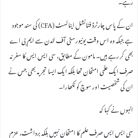
رہے۔
ان کے پاس چارٹرڈ فنانشل اینالسٹ (CFA) کی سند موجود
ہے جبکہ وہ اس وقت یونیورسٹی آف لندن سے ایم بی اے
بھی کر رہے ہیں۔ مامون کے مطابق، سی ایس ایس کا سفر نہ
صرف ایک علمی امتحان تھا بلکہ ایک ایسا تجربہ بھی جس نے
ان کی شخصیت اور سوچ کو نکھارا۔
انہوں نے کہا کہ
سی ایس ایس صرف علم کا امتحان نہیں بلکہ برداشت، عزم