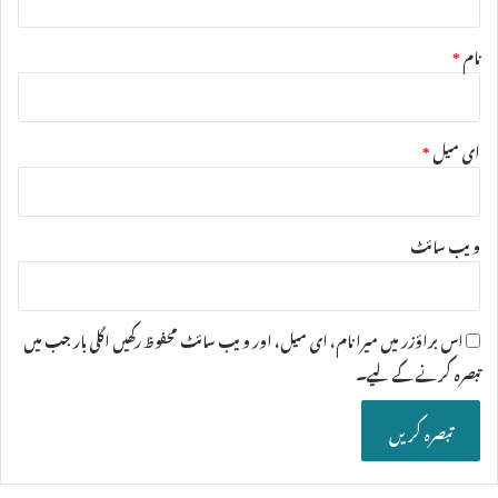
نام
*
ای میل
*
ویب‌ سائٹ
اس براؤزر میں میرا نام، ای میل، اور ویب سائٹ محفوظ رکھیں اگلی بار جب میں
تبصرہ کرنے کےلیے۔