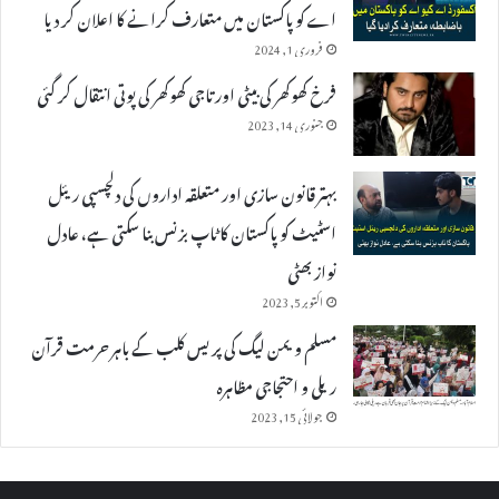
اے کو پاکستان میں متعارف کرانے کا اعلان کر دیا
فروری 1, 2024
فرخ کھوکھر کی بیٹی اور تاجی کھوکھر کی پوتی انتقال کر گئی
جنوری 14, 2023
بہتر قانون سازی اور متعلقہ اداروں کی دلچسپی ریئل
اسٹیٹ کو پاکستان کا ٹاپ بزنس بنا سکتی ہے، عادل
نواز بھٹی
اکتوبر 5, 2023
مسلم ویمن لیگ کی پریس کلب کے باہر حرمت قرآن
ریلی و احتجاجی مظاہرہ
جولائی 15, 2023