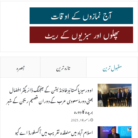
مقبول ترین
تازہ ترین
تبصرہ
اوورسیز پاکستانیز فاؤنڈیشن کے مینجنگ ڈائریکٹر افضال
بھٹی دورۂ سعودی عرب کے دوران قصیم ریجن کے شہر
بریدہ کا دورہ
دسمبر 18, 2025
اسلام آباد میں منعقدہ تقریب میں آکسفورڈ اے کیو