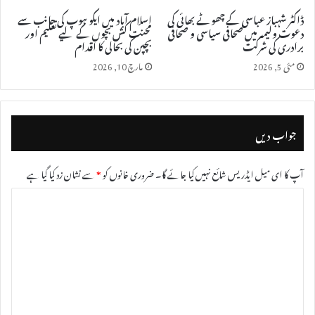
ڈاکٹر شہباز عباسی کے چھوٹے بھائی کی
اسلام آباد میں ایکو ہوپ کی جانب سے
دعوت ولیمہ میں صحافی سیاسی و صحافی
محنت کش بچوں کے لیے تعلیم اور
برادری کی شرکت
بچپن کی بحالی کا اقدام
مئی 5, 2026
مارچ 10, 2026
جواب دیں
آپ کا ای میل ایڈریس شائع نہیں کیا جائے گا۔
ضروری خانوں کو
*
سے نشان زد کیا گیا ہے
ت
ب
ص
ر
ہ
*