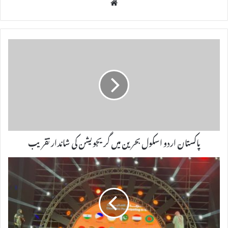
We
bsi
te
پاکستان اردو اسکول بحرین میں گریجویشن کی شاندار تقریب