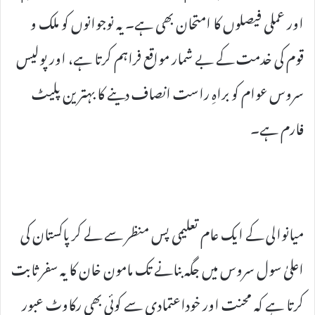
اور عملی فیصلوں کا امتحان بھی ہے۔ یہ نوجوانوں کو ملک و
قوم کی خدمت کے بے شمار مواقع فراہم کرتا ہے، اور پولیس
سروس عوام کو براہِ راست انصاف دینے کا بہترین پلیٹ
فارم ہے۔
میانوالی کے ایک عام تعلیمی پس منظر سے لے کر پاکستان کی
اعلیٰ سول سروس میں جگہ بنانے تک مامون خان کا یہ سفر ثابت
کرتا ہے کہ محنت اور خوداعتمادی سے کوئی بھی رکاوٹ عبور