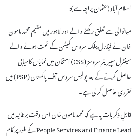
اسلام آباد (عثمان پراچہ سے):
میانوالی سے تعلق رکھنے والے اور لاہور میں مقیم محمد مامون
خان نے فیڈرل پبلک سروس کمیشن کے تحت ہونے والے
سینٹرل سپیریئر سروسز (CSS) امتحان میں نمایاں کامیابی
حاصل کرنے کے بعد پولیس سروس آف پاکستان (PSP) میں
تقرری حاصل کر لی ہے۔
قابلِ ذکر بات یہ ہے کہ محمد مامون خان اس وقت برطانیہ میں
People Services and Finance Lead کے طور پر کام