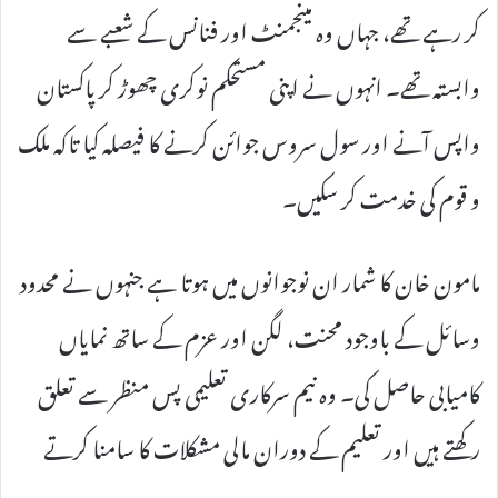
کر رہے تھے، جہاں وہ مینجمنٹ اور فنانس کے شعبے سے
وابستہ تھے۔ انہوں نے اپنی مستحکم نوکری چھوڑ کر پاکستان
واپس آنے اور سول سروس جوائن کرنے کا فیصلہ کیا تاکہ ملک
و قوم کی خدمت کر سکیں۔
مامون خان کا شمار ان نوجوانوں میں ہوتا ہے جنہوں نے محدود
وسائل کے باوجود محنت، لگن اور عزم کے ساتھ نمایاں
کامیابی حاصل کی۔ وہ نیم سرکاری تعلیمی پس منظر سے تعلق
رکھتے ہیں اور تعلیم کے دوران مالی مشکلات کا سامنا کرتے