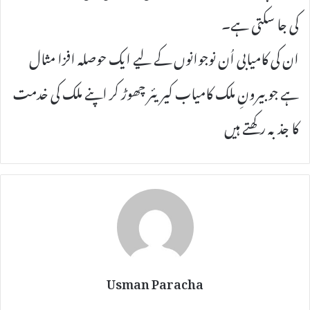
کی جا سکتی ہے۔
ان کی کامیابی اُن نوجوانوں کے لیے ایک حوصلہ افزا مثال
ہے جو بیرونِ ملک کامیاب کیریئر چھوڑ کر اپنے ملک کی خدمت
کا جذبہ رکھتے ہیں
Usman Paracha