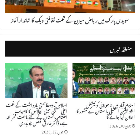
سویدی پارک میں ریاض سیزن کے تحت ثقافتی ویک کا شاندار آغاز
متعلقہ خبریں
اسلام آباد میں 2 جولائی کو نیشنل
اسلام آباد مفاہمتی یادداشت کے تحت
ایجوکیشن اسمبلی پاکستان کے منشور کا
اعلیٰ سطحی کمیٹی اجلاس کا کامیاب
اعلان کیا جائے گا
اختتام پاکستان کے لئے باعث فخر لمحہ
ہے، ڈاکٹر طارق فضل چوہدری
جون 30, 2026
جون 22, 2026