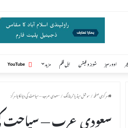
ر
اوورسیز
شوبز و فیشن
اہل قلم
مزید
یوٹیوب
YouTube
مرکزی صفحہ
/
سوشل میڈیا ٹرینڈنگ
/
سعودی عرب — سیاحت کی دنیا کا نیا مرکز
سعودی عرب — سیاحت کی دنی