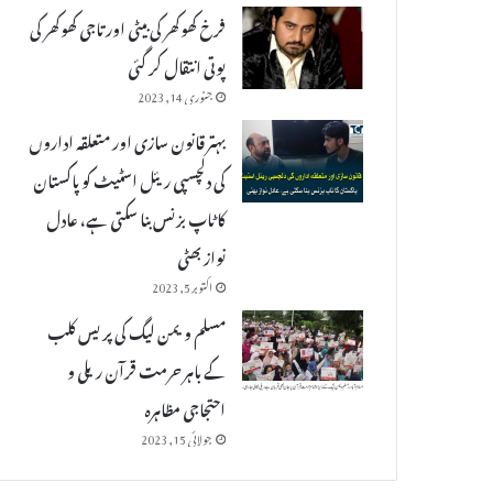
فرخ کھوکھر کی بیٹی اور تاجی کھوکھر کی
پوتی انتقال کر گئی
جنوری 14, 2023
بہتر قانون سازی اور متعلقہ اداروں
کی دلچسپی ریئل اسٹیٹ کو پاکستان
کا ٹاپ بزنس بنا سکتی ہے، عادل
نواز بھٹی
اکتوبر 5, 2023
مسلم ویمن لیگ کی پریس کلب
کے باہر حرمت قرآن ریلی و
احتجاجی مظاہرہ
جولائی 15, 2023