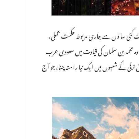
نک حاصل نہیں ہوئی بلکہ وژن 2030 کے تحت کئی سالوں سے جاری مربوط حکمت عملی،
زادہ محمد بن سلمان کی قیادت میں سعودی عرب
قی کے شعبوں میں ایک نیا راستہ چنا، جو آج