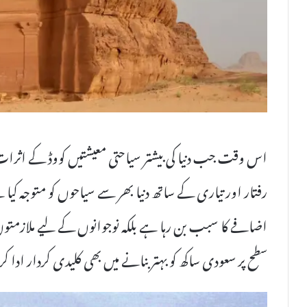
اس وقت جب دنیا کی بیشتر سیاحتی معیشتیں کووڈ کے ا
رفتار اور تیاری کے ساتھ دنیا بھر سے سیاحوں کو متوجہ کیا 
اضافے کا سبب بن رہا ہے بلکہ نوجوانوں کے لیے ملازمتوں 
سطح پر سعودی ساکھ کو بہتر بنانے میں بھی کلیدی کردار ادا ک