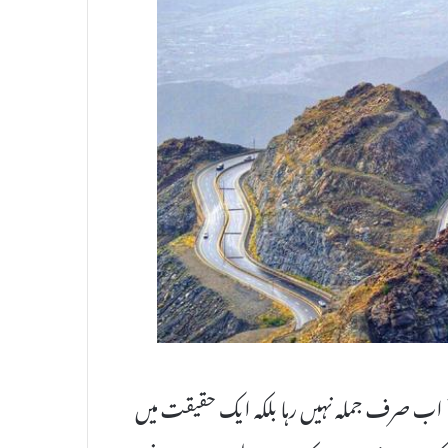
 اب صرف جملہ نہیں رہا بلکہ ایک حقیقت میں