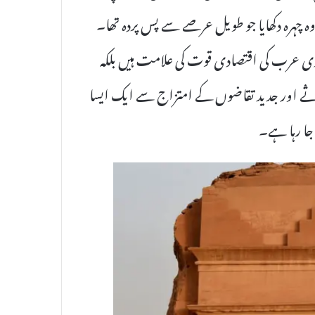
کو وہ چہرہ دکھایا جو طویل عرصے سے پس پردہ تھا۔
 سعودی عرب کی اقتصادی قوت کی علامت ہیں بلکہ
رثے اور جدید تقاضوں کے امتزاج سے ایک ایسا
 جا رہا ہے۔