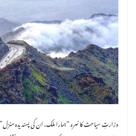
وزارتِ سیاحت کا نعرہ “ہمارا ملک، ان کی پسندیدہ منزل”