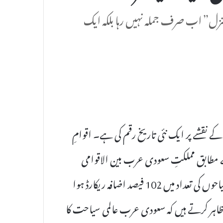
نزل” اب صرف جملہ نہیں رہا بلکہ ایک
کے نقشے پر ایک نئی تاریخ رقم کی ہے۔ اقوامِ
UN) کی حالیہ رپورٹ کے مطابق مملکتِ سعودی عرب بین الاقوامی
سیاحتی آمدنی میں دنیا بھر میں پہلے نمبر پر آ چکا ہے، جب کہ سیاحوں کی تعداد میں 102 فیصد اضافہ ریکارڈ ہوا
 ظاہر کرتے ہیں کہ سعودی عرب عالمی سیاحت کا