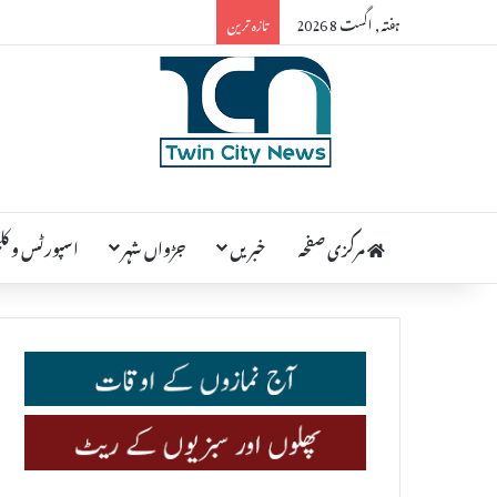
ہفتہ, اگست 8 2026
تازہ ترین
مرکزی صفحہ
خبریں
جڑواں شہر
اسپورٹس و کلچ