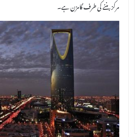
مرکز بننے کی طرف گامزن ہے۔