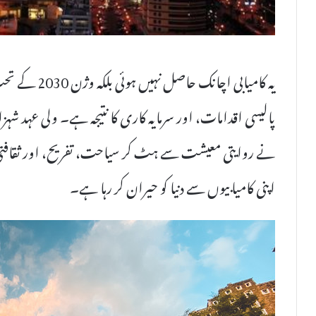
یہ کامیابی اچا
پالیسی اقدامات، اور سرمایہ کاری کا نتیجہ ہے۔ ولی عہد شہ
نے روایتی معیشت سے ہٹ کر سیاحت، تفریح، اور ثقافتی تر
اپنی کامیابیوں سے دنیا کو حیران کر رہا ہے۔