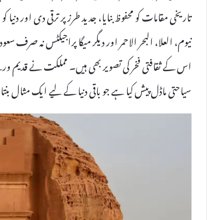
تاریخی مقامات کو محفوظ بنایا، جدید طرز پر ترقی دی اور دنیا 
نیوم، العلا، البحر الاحمر اور دیگر میگا پراجیکٹس نہ صرف
اس کے ثقافتی فخر کی تصویر بھی ہیں۔ مملکت نے قدیم و
سیاحتی ماڈل پیش کیا ہے جو باقی دنیا کے لیے ایک مثال بنتا