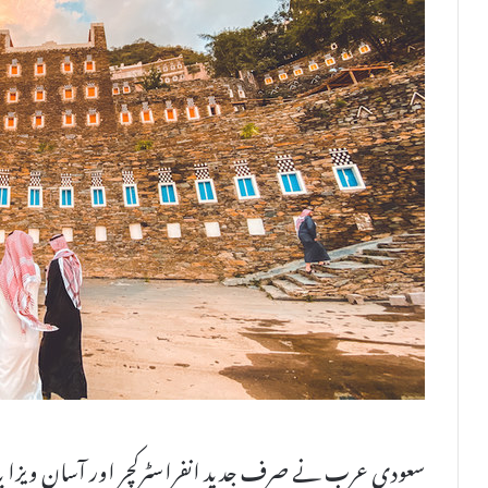
سعودی عرب نے صرف جدید انفراسٹرکچر اور آسان ویزا پالی