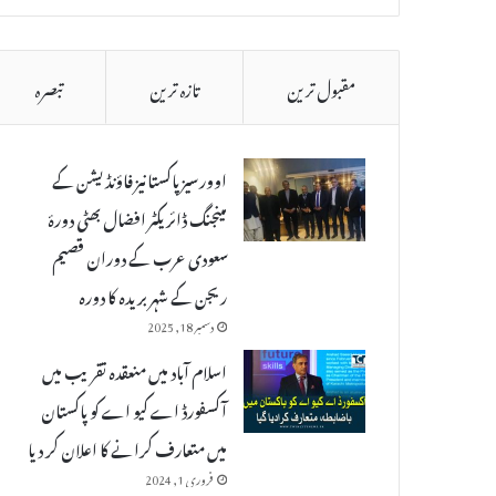
مقبول ترین
تازہ ترین
تبصرہ
اوورسیز پاکستانیز فاؤنڈیشن کے
مینجنگ ڈائریکٹر افضال بھٹی دورۂ
سعودی عرب کے دوران قصیم
ریجن کے شہر بریدہ کا دورہ
دسمبر 18, 2025
اسلام آباد میں منعقدہ تقریب میں
آکسفورڈ اے کیو اے کو پاکستان
میں متعارف کرانے کا اعلان کر دیا
فروری 1, 2024