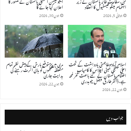
گئی، سفارت خانہ پاکستان کے زیر
ایجوکیشن اسمبلی پاکستان کے منشور کا
اہتمام مینگو فیسٹیول کا انعقاد
اعلان کیا جائے گا
جولائی 5, 2026
جون 30, 2026
اسلام آباد مفاہمتی یادداشت کے تحت
مری میں متوقع بارش کے پیش نظر تمام
اعلیٰ سطحی کمیٹی اجلاس کا کامیاب
متعلقہ محکموں کو ہائی الرٹ رہنے کی
اختتام پاکستان کے لئے باعث فخر لمحہ
ہدایت جاری
ہے، ڈاکٹر طارق فضل چوہدری
جون 22, 2026
جون 22, 2026
جواب دیں