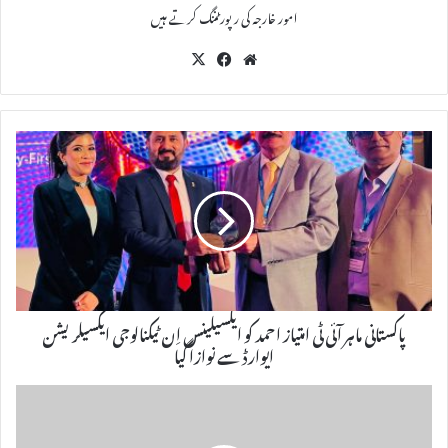
امور خارجہ کی رپورٹننگ کرتے ہیں
X
Fac
We
eb
bsi
oo
te
k
پاکستانی ماہر آئی ٹی امتیاز احمد کو ایکسیلینس اِن ٹیکنالوجی ایکسیلریشن
ایوارڈ سے نوازا گیا