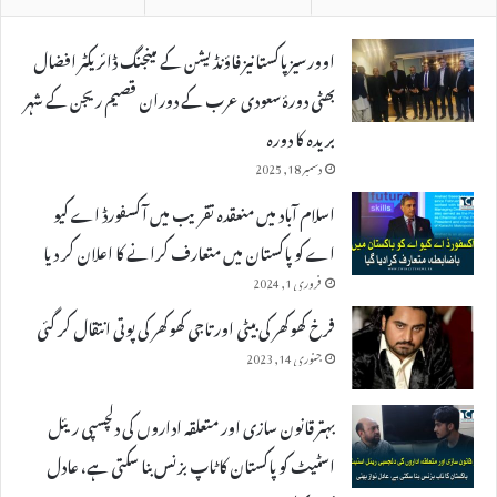
اوورسیز پاکستانیز فاؤنڈیشن کے مینجنگ ڈائریکٹر افضال
بھٹی دورۂ سعودی عرب کے دوران قصیم ریجن کے شہر
بریدہ کا دورہ
دسمبر 18, 2025
اسلام آباد میں منعقدہ تقریب میں آکسفورڈ اے کیو
اے کو پاکستان میں متعارف کرانے کا اعلان کر دیا
فروری 1, 2024
فرخ کھوکھر کی بیٹی اور تاجی کھوکھر کی پوتی انتقال کر گئی
جنوری 14, 2023
بہتر قانون سازی اور متعلقہ اداروں کی دلچسپی ریئل
اسٹیٹ کو پاکستان کا ٹاپ بزنس بنا سکتی ہے، عادل