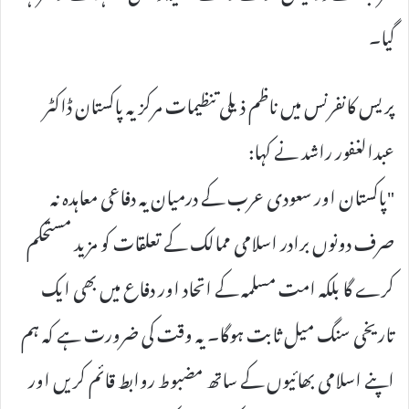
گیا۔
پریس کانفرنس میں ناظم ذیلی تنظیمات مرکزیہ پاکستان ڈاکٹر
عبدالغفور راشد نے کہا:
"پاکستان اور سعودی عرب کے درمیان یہ دفاعی معاہدہ نہ
صرف دونوں برادر اسلامی ممالک کے تعلقات کو مزید مستحکم
کرے گا بلکہ امت مسلمہ کے اتحاد اور دفاع میں بھی ایک
تاریخی سنگ میل ثابت ہوگا۔ یہ وقت کی ضرورت ہے کہ ہم
اپنے اسلامی بھائیوں کے ساتھ مضبوط روابط قائم کریں اور