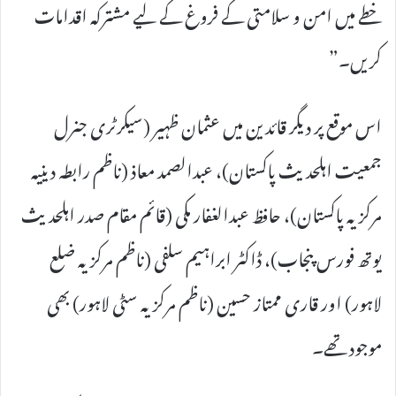
خطے میں امن و سلامتی کے فروغ کے لیے مشترکہ اقدامات
کریں۔”
اس موقع پر دیگر قائدین میں عثمان ظہیر (سیکرٹری جنرل
جمعیت اہلحدیث پاکستان)، عبدالصمد معاذ (ناظم رابطہ دینیہ
مرکزیہ پاکستان)، حافظ عبدالغفار مکی (قائم مقام صدر اہلحدیث
یوتھ فورس پنجاب)، ڈاکٹر ابراہیم سلفی (ناظم مرکزیہ ضلع
لاہور) اور قاری ممتاز حسین (ناظم مرکزیہ سٹی لاہور) بھی
موجود تھے۔