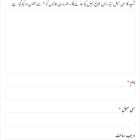
آپ کا ای میل ایڈریس شائع نہیں کیا جائے گا۔
ضروری خانوں کو
*
سے نشان زد کیا گیا ہے
ت
ب
ص
ر
ہ
*
نام
*
ای میل
*
ویب‌ سائٹ