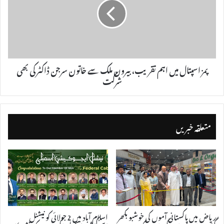
پمز اسپتال میں اہم تقریب، بیرون ملک سے خاتون سرجن ڈاکٹر کی بھی
شرکت
متعلقہ خبریں
ریاض میں پاکستانی آموں کی خوشبو بکھر
اسلام آباد میں 2 جولائی کو نیشنل