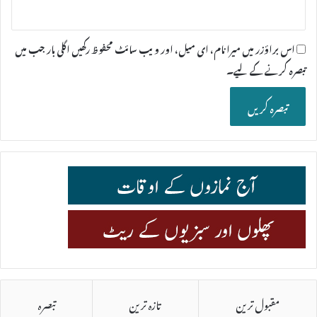
اس براؤزر میں میرا نام، ای میل، اور ویب سائٹ محفوظ رکھیں اگلی بار جب میں
تبصرہ کرنے کےلیے۔
مقبول ترین
تازہ ترین
تبصرہ