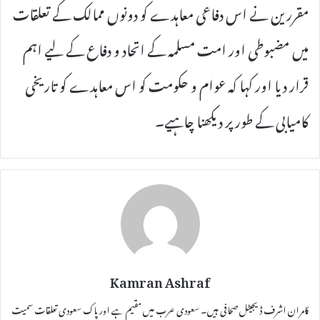
مقررین نے اس دفاعی معاہدے کو دونوں ممالک کے تعلقات
میں مضبوطی اور امت مسلمہ کے اتحاد و دفاع کے لیے اہم
قرار دیا اور کہا کہ عوام و حکومت کو اس معاہدے کو تاریخی
کامیابی کے طور پر دیکھنا چاہیے۔
Kamran Ashraf
کامران اشرف ڈیجیٹل صحافی ہیں۔ سعودی عرب میں مقیم ہے اور پاک سعودی تعلقات سمیت