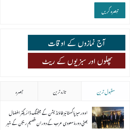
مقبول ترین
تازہ ترین
تبصرہ
اوورسیز پاکستانیز فاؤنڈیشن کے مینجنگ ڈائریکٹر افضال
بھٹی دورۂ سعودی عرب کے دوران قصیم ریجن کے شہر