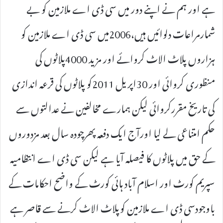
ہے اور ہم نے اپنے دور میں سی ڈی اے ملازمین کو بے
شمارمراعات دلوائیں ہیں،2006میں سی ڈی اے ملازمین کو
ہزاروں پلاٹ الاٹ کروائے اور مزید 4000پلاٹوں کی
منظوری کروائی اور 30اپریل 2011کو پلاٹوں کی قرعہ اندازی
کی تاریخ مقررکروائی لیکن ہمارے مخالفین نے عدالتوں سے
حکم امتناعی لے لیا اورآج ایک دفعہ پھرچودہ سال بعد مزدوروں
کے حق میں پلاٹوں کا فیصلہ آیا ہے لیکن سی ڈی اے انتظامیہ
سپریم کورٹ اور اسلام آباد ہائی کورٹ کے واضح احکامات کے
باوجودسی ڈی اے ملازمین کوپلاٹ الاٹ کرنے سے قاصر ہے