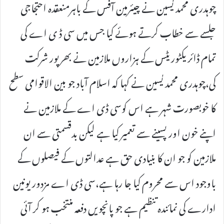
چوہدری محمد یٰسین نے چیئرمین آفس کے باہرمنعقدہ احتجاجی
جلسے سے خطاب کرتے ہوئے کیا جس میں سی ڈ ی اے کی
تمام ڈائریکٹوریٹس کے ہزاروں ملازمین نے بھرپور شرکت
کی،چوہدری محمد یٰسین نے کہا کہ اسلام آباد جو بین الاقوامی سطح
کا خوبصورت شہر ہے اس کوسی ڈی اے کے ملازمین نے
اپنے خون اور پسینے سے تعمیر کیا ہے لیکن بدقسمتی سے ان
ملازمین کو جو ان کا بنیادی حق ہے عدالتوں کے فیصلوں کے
باوجود اس سے محروم کیا جا رہا ہے،سی ڈی اے مزدور یونین
ادارے کی نمائندہ تنظیم ہے جو پانچویں دفعہ منتخب ہو کر آئی