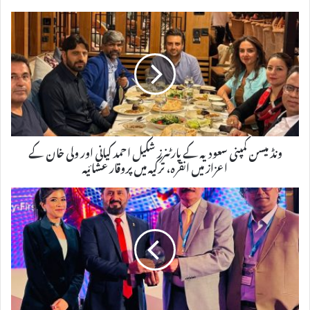
m
e
k
ونڈ میسن کمپنی سعودیہ کے پارٹنرز شکیل احمد کیانی اور ولی خان کے
اعزاز میں انقرہ، ترکیہ میں پروقار عشائیہ