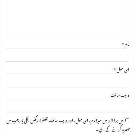
ر
ہ
*
نام
*
ای میل
*
ویب‌ سائٹ
اس براؤزر میں میرا نام، ای میل، اور ویب سائٹ محفوظ رکھیں اگلی بار جب میں
تبصرہ کرنے کےلیے۔