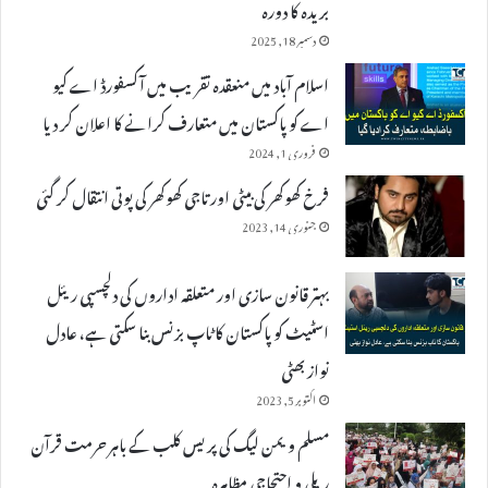
بریدہ کا دورہ
دسمبر 18, 2025
اسلام آباد میں منعقدہ تقریب میں آکسفورڈ اے کیو
اے کو پاکستان میں متعارف کرانے کا اعلان کر دیا
فروری 1, 2024
فرخ کھوکھر کی بیٹی اور تاجی کھوکھر کی پوتی انتقال کر گئی
جنوری 14, 2023
بہتر قانون سازی اور متعلقہ اداروں کی دلچسپی ریئل
اسٹیٹ کو پاکستان کا ٹاپ بزنس بنا سکتی ہے، عادل
نواز بھٹی
اکتوبر 5, 2023
مسلم ویمن لیگ کی پریس کلب کے باہر حرمت قرآن
ریلی و احتجاجی مظاہرہ