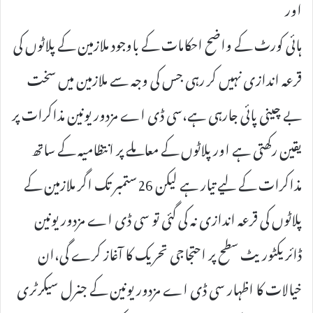
اور
ہائی کورٹ کے واضح احکامات کے باوجود ملازمین کے پلاٹوں کی
قرعہ اندازی نہیں کر رہی جس کی وجہ سے ملازمین میں سخت
بے چینی پائی جارہی ہے،سی ڈی اے مزدور یونین مذاکرات پر
یقین رکھتی ہے اور پلاٹوں کے معاملے پر انتظامیہ کے ساتھ
مذاکرات کے لیے تیار ہے لیکن 26ستمبر تک اگر ملازمین کے
پلاٹوں کی قرعہ اندازی نہ کی گئی تو سی ڈی اے مزدور یونین
ڈائریکٹوریٹ سطح پر احتجاجی تحریک کا آغاز کرے گی،ان
خیالات کا اظہار سی ڈی اے مزدور یونین کے جنرل سیکرٹری