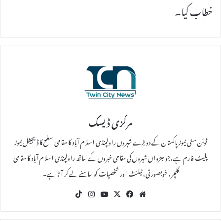
خطاب کیا۔
مرکزی ڈیسک
ٹوئن سٹی نیوز پاکستان کے دو بڑے شہروں راولپنڈی اسلام آباد کا مقامی سطح کا ڈیجیٹل نیوز
پلیٹ فارم ہے،جو جڑواں شہروں کی مقامی خبروں کے ساتھ راولپنڈی اسلام آباد کا مقامی
کلچر، خوبصورتی، ٹیلنٹ اور شخصیات کو سامنے لےکر آتا ہے۔
Tik
Ins
Yo
X
Fac
We
To
tag
uT
eb
bsi
k
ra
ub
oo
te