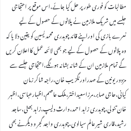
مطالبات کو فوری طور پر حل کیا جائے،اس موقع پر احتجاجی
جلسے میں شریک ملازمین نے پلاٹوں کے حصول کے لیے
نعرے بازی کی اوراپنے قائد چوہدری محمد یٰسین کو یقین دلا یا کہ
وہ پلاٹوں کے حصول کے لیے جو بھی لائحہ عمل کااعلان کریں
گے تمام ملازمین ان کے شانہ بشانہ ہونگے،احتجاجی جلسے سے
مزدور یونین کے صدراورنگزیب خان،راجہ شاکر زمان
کیانی،حاجی صابر،مرزاسعیداختر،ملک عاصم،اظہارعباسی،اظہر
خان تنولی،چوہدری زاہد احمد،وارث دلیپ،زاہد بھٹی،ساجد
رشید،قاری شیر عالم سیالوی،چوہدری واجد گجر و دیگرنے بھی