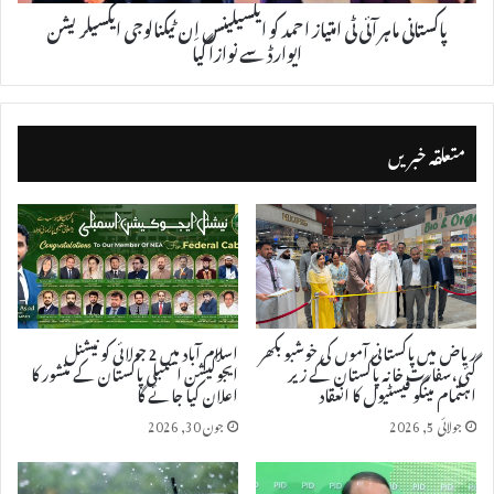
پاکستانی ماہر آئی ٹی امتیاز احمد کو ایکسیلینس اِن ٹیکنالوجی ایکسیلریشن
ایوارڈ سے نوازا گیا
متعلقہ خبریں
ریاض میں پاکستانی آموں کی خوشبو بکھر
اسلام آباد میں 2 جولائی کو نیشنل
گئی، سفارت خانہ پاکستان کے زیر
ایجوکیشن اسمبلی پاکستان کے منشور کا
اہتمام مینگو فیسٹیول کا انعقاد
اعلان کیا جائے گا
جولائی 5, 2026
جون 30, 2026