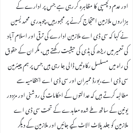
اور عدم دلچسپی کا مظاہرہ کر رہی ہے جس پر ادارے کے
ہزاروں ملازمین احتجاج کرنے پر مجبورہیں،چوہدری محمد یٰسین
نے کہا کہ سی ڈی اے ملازمین ادارے کی ترقی اور اسلام آباد
کی تعمیر میں ریڑھ کی ہڈی کی حیثیت رکھتے ہیں، مگر ان کے حقوق
کی راہ میں مسلسل رکاوٹیں ڈالی جا رہی ہیں جس پر ہم چیئرمین
سی ڈی اے،بورڈ ممبران اور سی ڈی اے انتظامیہ سے
مطالبہ کرتے ہیں کہ عدالتوں کے احکامات کی روشنی اور مزدور
یونین کے ساتھ طے شدہ معاہدے کے تحت سی ڈی اے
ملازمین کو جلد پلاٹ الاٹ کیے جائیں اور ملازمین کے دیگر