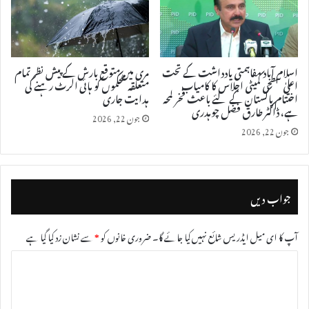
اسلام آباد مفاہمتی یادداشت کے تحت
مری میں متوقع بارش کے پیش نظر تمام
اعلیٰ سطحی کمیٹی اجلاس کا کامیاب
متعلقہ محکموں کو ہائی الرٹ رہنے کی
اختتام پاکستان کے لئے باعث فخر لمحہ
ہدایت جاری
ہے، ڈاکٹر طارق فضل چوہدری
جون 22, 2026
جون 22, 2026
جواب دیں
آپ کا ای میل ایڈریس شائع نہیں کیا جائے گا۔
ضروری خانوں کو
*
سے نشان زد کیا گیا ہے
ت
ب
ص