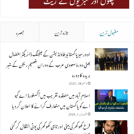
مقبول ترین
تازہ ترین
تبصرہ
اوورسیز پاکستانیز فاؤنڈیشن کے مینجنگ ڈائریکٹر افضال
بھٹی دورۂ سعودی عرب کے دوران قصیم ریجن کے شہر
بریدہ کا دورہ
دسمبر 18, 2025
اسلام آباد میں منعقدہ تقریب میں آکسفورڈ اے کیو
اے کو پاکستان میں متعارف کرانے کا اعلان کر دیا
فروری 1, 2024
فرخ کھوکھر کی بیٹی اور تاجی کھوکھر کی پوتی انتقال کر گئی
جنوری 14, 2023