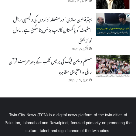
بہتر قانون سازی اور متعلقہ اداروں کی دلچسپی ریئل
اسٹیٹ کو پاکستان کا ٹاپ بزنس بنا سکتی ہے، عادل
نواز بھٹی
اکتوبر 5, 2023
مسلم ویمن لیگ کی پریس کلب کے باہر حرمت قرآن
ریلی و احتجاجی مظاہرہ
جولائی 15, 2023
Twin City News (TCN) is a digital news platform of the twin-cities of
Pakistan, Islamabad and Rawalpindi, focused primarily on promoting the
culture, talent and significance of the twin cities.