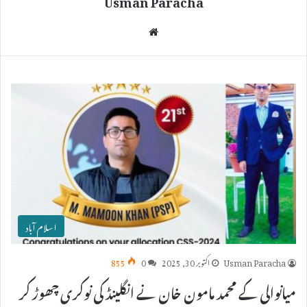
We
bsi
te
اسلام آباد
Usman Paracha
اکتوبر 30, 2025
0
855
میانوالی کے محمد مامون خان نے انگلینڈ کی نوکری چھوڑ کر