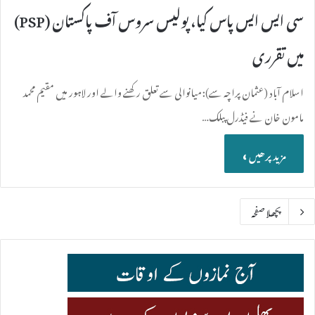
سی ایس ایس پاس کیا، پولیس سروس آف پاکستان (PSP)
میں تقرری
اسلام آباد (عثمان پراچہ سے): میانوالی سے تعلق رکھنے والے اور لاہور میں مقیم محمد
مامون خان نے فیڈرل پبلک…
مزید پرھیں »
پچھلا صفحہ