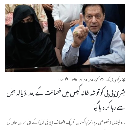
مرکزی ڈیسک
اکتوبر 24, 2024
0
367
بشریٰ بی بی کو توشہ خانہ کیس میں ضمانت کے بعد اڈیالہ جیل
سے رہا کر دیا گیا
راولپنڈی (خصوصی رپورٹر) پاکستان تحریک انصاف (پی ٹی آئی) کے بانی عمران خان کی