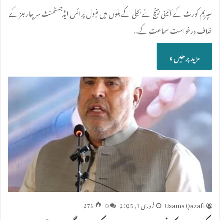
سپریم کورٹ کے آئینی بینچ نے بجلی کے بلوں میں فیول پرائس ایڈجسٹمنٹ سر چارجز کے
خلاف درخواست سماعت کے…
مزید پرھیں »
Usama Qazafi
فروری 1, 2025
0
276