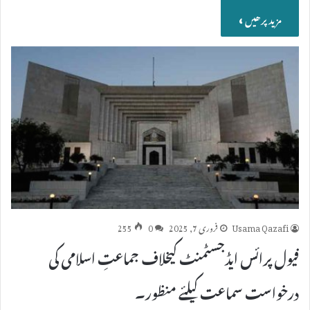
مزید پرھیں »
Usama Qazafi
فروری 7, 2025
0
255
فیول پرائس ایڈجسٹمنٹ کیخلاف جماعتِ اسلامی کی
درخواست سماعت کیلئے منظور۔