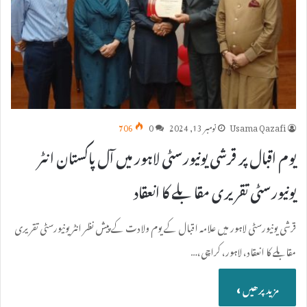
Usama Qazafi
نومبر 13, 2024
0
706
یوم اقبال پر قرشی یونیورسٹی لاہور میں آل پاکستان انٹر
یونیورسٹی تقریری مقابلے کا انعقاد
قرشی یونیورسٹی لاہور میں علامہ اقبال کے یوم ولادت کے پیش نظر انٹر یونیورسٹی تقریری
مقابلے کا انعقاد، لاہور، کراچی،…
مزید پرھیں »