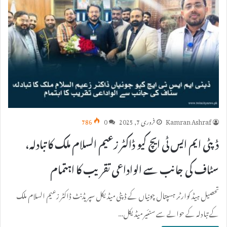
Kamran Ashraf
فروری 7, 2025
0
786
ڈپٹی ایم ایس ٹی ایچ کیو ڈاکٹر زعیم السلام ملک کا تبادلہ،
سٹاف کی جانب سے الواداعی تقریب کا اہتمام
تحصیل ہیڈ کوارٹر ہسپتال چونیاں کے ڈپٹی میڈیکل سپریڈنٹ ڈاکٹر زعیم السلام ملک
کے تبادلہ کے حوالے سے سنئیر میڈیکل…