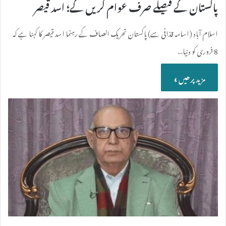
پاکستان کے فیصلے صرف عوام کریں گے؛ اسد قیصر
اسلام آباد (اسامہ قذافی سے) پاکستان تحریک انصاف کے رہنما اسد قیصر کا کہنا ہے کہ
8 فروری کو دنیا…
مزید پرھیں »