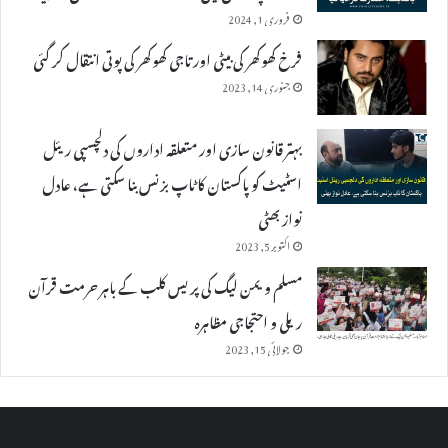
فروری 1, 2024
فرخ کھوکھر کی بیٹی اور تاجی کھوکھر کی پوتی انتقال کر گئی
جنوری 14, 2023
بہتر قانون سازی اور متعلقہ اداروں کی دلچسپی ریئل
اسٹیٹ کو پاکستان کا ٹاپ بزنس بنا سکتی ہے، عادل
نواز بھٹی
اکتوبر 5, 2023
مسلم ویمن لیگ کی پریس کلب کے باہر حرمت قرآن
ریلی و احتجاجی مظاہرہ
جولائی 15, 2023