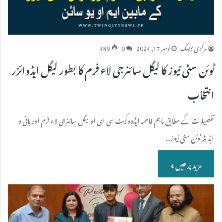
مرکزی ڈیسک
نومبر 17, 2024
0
489
ٹوئن سٹی نیوز کا لیگل سائنرجی لاء فرم کا بطور لیگل ایڈوائزر
انتخاب
تفصیلات کے مطابق ماہم فاطمہ ایڈووکیٹ سی ای او لیگل سائنرجی لاء فرم اور بانی و
ایڈیٹر ٹوئن سٹی نیوز…
مزید پرھیں »