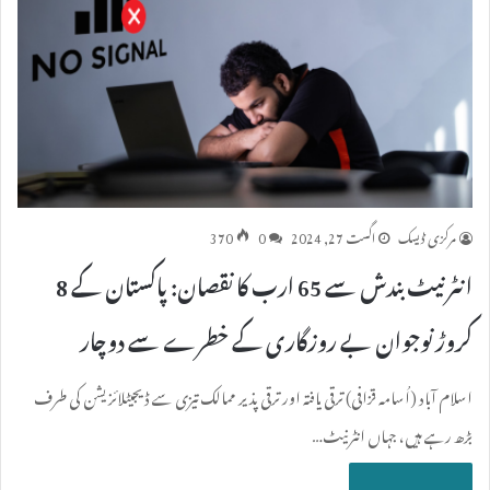
مرکزی ڈیسک
اگست 27, 2024
0
370
انٹرنیٹ بندش سے 65 ارب کا نقصان: پاکستان کے 8
کروڑ نوجوان بے روزگاری کے خطرے سے دوچار
اسلام آباد (اُسامہ قزافی) ترقی یافتہ اور ترقی پذیر ممالک تیزی سے ڈیجیٹلائزیشن کی طرف
بڑھ رہے ہیں، جہاں انٹرنیٹ…