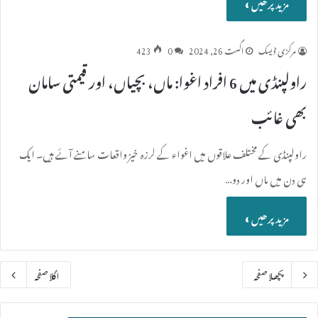
مزید پرھیں »
مرکزی ڈیسک
اگست 26, 2024
0
423
راولپنڈی میں 6 افراد اغوا: ماں، بچیاں، اور قیمتی سامان
بھی غائب
راولپنڈی کے مختلف علاقوں میں اغواء کے لرزہ خیز واقعات سامنے آئے ہیں۔ ایک
ہی دن میں ماں اور دو…
مزید پرھیں »
پچھلا صفحہ
اگلا صفحہ