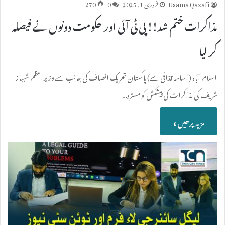
Usama Qazafi
فروری 1, 2025
0
270
مذاکرات ختم شد!! پی ٹی آئی اور حکومت دونوں نے فیصلہ
کر لیا
اسلام آباد (اسامہ قذافی سے) پاکستان تحریک انصاف کی جانب سے وزیراعظم شہباز
شریف کی مذاکرات کی پیشکش کو مسترد…
مزید پرھیں »