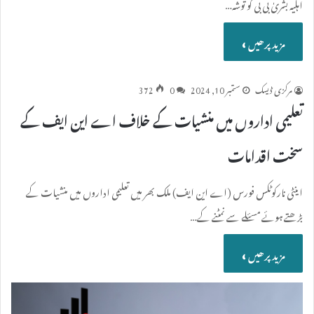
اہلیہ بشریٰ بی بی کو توشہ…
مزید پرھیں »
مرکزی ڈیسک
ستمبر 10, 2024
0
372
تعلیمی اداروں میں منشیات کے خلاف اے این ایف کے
سخت اقدامات
اینٹی نارکوٹکس فورس (اے این ایف) ملک بھر میں تعلیمی اداروں میں منشیات کے
بڑھتے ہوئے مسئلے سے نمٹنے کے…
مزید پرھیں »