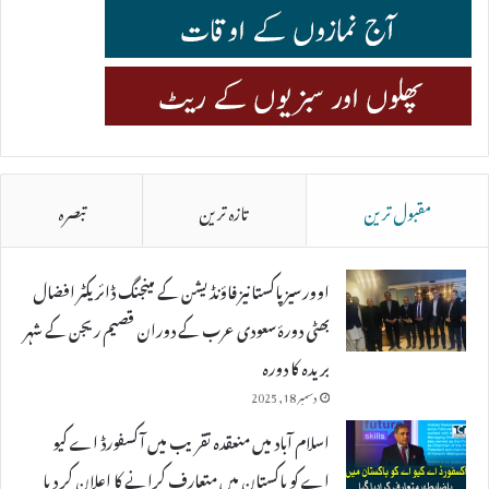
مقبول ترین
تازہ ترین
تبصرہ
اوورسیز پاکستانیز فاؤنڈیشن کے مینجنگ ڈائریکٹر افضال
بھٹی دورۂ سعودی عرب کے دوران قصیم ریجن کے شہر
بریدہ کا دورہ
دسمبر 18, 2025
اسلام آباد میں منعقدہ تقریب میں آکسفورڈ اے کیو
اے کو پاکستان میں متعارف کرانے کا اعلان کر دیا