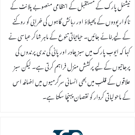
نیشنل پارک کے مستقبل کے انتظامی منصوبے پلانٹ کے
ناگوار پودوں کے پھیلاؤ اور رہائش گاہوں کی خرابی کو روکنے
کے لیے بنائے جائیں۔ حیاتیاتی تنوع کے ماہر شاکر عباسی نے
کہا کہ ایوب پارک میں سبز چادر اور پانی کی ندی پرندوں کی
پرجاتیوں کے لیے پرکشش منزل فراہم کرتی ہے۔ لیکن سبز
علاقوں کے قلب میں بھی انسانی سرگرمیوں میں اضافہ اس
کے ماحولیاتی کردار کو نقصان پہنچا سکتا ہے۔