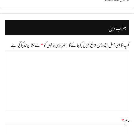
جواب دیں
آپ کا ای میل ایڈریس شائع نہیں کیا جائے گا۔
ضروری خانوں کو
*
سے نشان زد کیا گیا ہے
ت
ب
ص
ر
ہ
*
نام
*