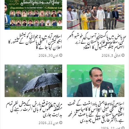
ریاض میں پاکستانی آموں کی خوشبو بکھر
اسلام آباد میں 2 جولائی کو نیشنل
گئی، سفارت خانہ پاکستان کے زیر
ایجوکیشن اسمبلی پاکستان کے منشور کا
اہتمام مینگو فیسٹیول کا انعقاد
اعلان کیا جائے گا
جولائی 5, 2026
جون 30, 2026
اسلام آباد مفاہمتی یادداشت کے تحت
مری میں متوقع بارش کے پیش نظر تمام
اعلیٰ سطحی کمیٹی اجلاس کا کامیاب
متعلقہ محکموں کو ہائی الرٹ رہنے کی
اختتام پاکستان کے لئے باعث فخر لمحہ
ہدایت جاری
ہے، ڈاکٹر طارق فضل چوہدری
جون 22, 2026
جون 22, 2026