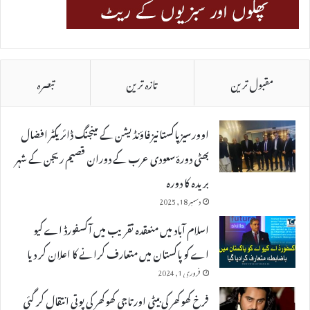
مقبول ترین
تازہ ترین
تبصرہ
اوورسیز پاکستانیز فاؤنڈیشن کے مینجنگ ڈائریکٹر افضال
بھٹی دورۂ سعودی عرب کے دوران قصیم ریجن کے شہر
بریدہ کا دورہ
دسمبر 18, 2025
اسلام آباد میں منعقدہ تقریب میں آکسفورڈ اے کیو
اے کو پاکستان میں متعارف کرانے کا اعلان کر دیا
فروری 1, 2024
فرخ کھوکھر کی بیٹی اور تاجی کھوکھر کی پوتی انتقال کر گئی