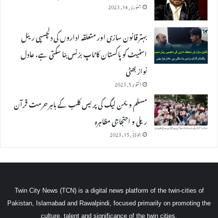
جنوری 14, 2023
بہتر قانون سازی اور متعلقہ اداروں کی دلچسپی ریئل
اسٹیٹ کو پاکستان کا ٹاپ بزنس بنا سکتی ہے، عادل
نواز بھٹی
اکتوبر 5, 2023
مسلم ویمن لیگ کی پریس کلب کے باہر حرمت قرآن
ریلی و احتجاجی مظاہرہ
جولائی 15, 2023
Twin City News (TCN) is a digital news platform of the twin-cities of
Pakistan, Islamabad and Rawalpindi, focused primarily on promoting the
culture, talent and significance of the twin cities.