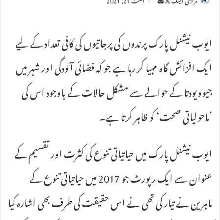
an
on
email
X
ایوب نیشنل پارک پرندوں کی پرجاتیوں کی کافی تعداد کے لیے
ایک افزائش گاہ مہیا کر رہا ہے جو کہ فضائی آلودگی اور شہر میں
جیوویودتا کے حوالے سے مشکل حالات کے باوجود اس کی
’ماحولیاتی صحت‘ کو ظاہر کرتا ہے۔
ایوب نیشنل پارک میں حیاتیاتی تنوع کی کثرت اور تقسیم کے
عنوان سے ایک رپورٹ جو 2017 میں حیاتیاتی تنوع کے
ماہرین نے تیار کی تھی نے اس حقیقت کی طرف بھی اشارہ کیا