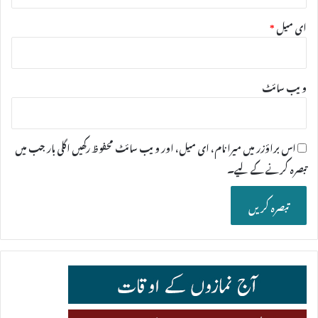
ای میل
*
ویب‌ سائٹ
اس براؤزر میں میرا نام، ای میل، اور ویب سائٹ محفوظ رکھیں اگلی بار جب میں
تبصرہ کرنے کےلیے۔