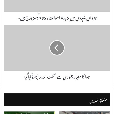
جڑواں شہروں میں مزید 4 اموات ، 785 کیسز درج ہیں۔
ہوا کا معیار جنوری سے صحت مند ریکارڈ کیا گیا
متعلقہ خبریں