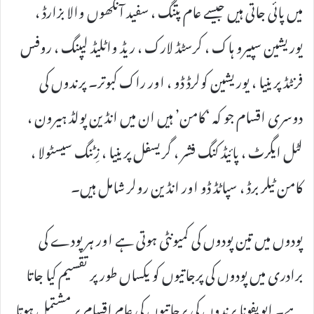
میں پائی جاتی ہیں جیسے عام پتنگ ، سفید آنکھوں والا بزارڈ ،
یوریشین سپیرو ہاک ، کرسٹڈ لارک ، ریڈ واٹلیڈ لیپنگ ، روفس
فرنٹڈ پرینیا ، یوریشین کولرڈ ڈو ، اور راک کبوتر۔ پرندوں کی
دوسری اقسام جو کہ ‘کامن’ ہیں ان میں انڈین پولڈ ہیرون ،
لٹل ایگرٹ ، پائیڈ کنگ فشر ، گریسفل پرینیا ، زِٹنگ سیسٹولا ،
کامن ٹیلر برڈ ، سپاٹڈ ڈو اور انڈین رولر شامل ہیں۔
پودوں میں تین پودوں کی کمیونٹی ہوتی ہے اور ہر پودے کی
برادری میں پودوں کی پرجاتیوں کو یکساں طور پر تقسیم کیا جاتا
ہے۔ ایویفونا پرندوں کی پرجاتیوں کی عام اقسام پر مشتمل ہوتا