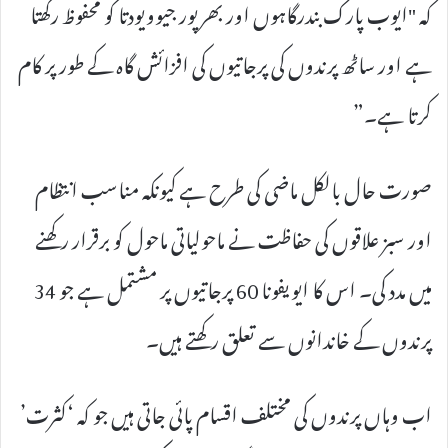
کہ "ایوب پارک بندرگاہوں اور بھرپور جیوویودتا کو محفوظ رکھتا
ہے اور ساٹھ پرندوں کی پرجاتیوں کی افزائش گاہ کے طور پر کام
کرتا ہے۔”
صورت حال بالکل ماضی کی طرح ہے کیونکہ مناسب انتظام
اور سبز علاقوں کی حفاظت نے ماحولیاتی ماحول کو برقرار رکھنے
میں مدد کی۔ اس کا ایویفونا 60 پرجاتیوں پر مشتمل ہے جو 34
پرندوں کے خاندانوں سے تعلق رکھتے ہیں۔
اب وہاں پرندوں کی مختلف اقسام پائی جاتی ہیں جو کہ ‘کثرت’