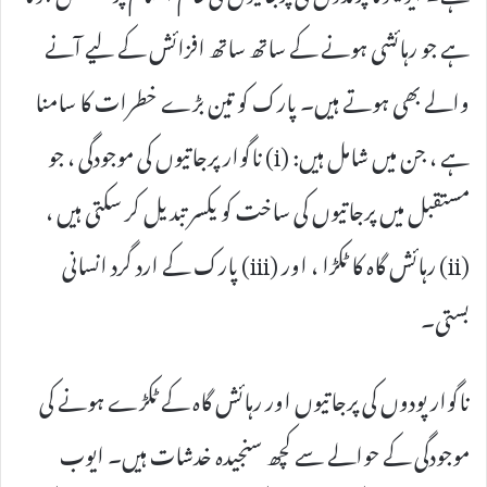
ہے جو رہائشی ہونے کے ساتھ ساتھ افزائش کے لیے آنے
والے بھی ہوتے ہیں۔ پارک کو تین بڑے خطرات کا سامنا
ہے ، جن میں شامل ہیں: (i) ناگوار پرجاتیوں کی موجودگی ، جو
مستقبل میں پرجاتیوں کی ساخت کو یکسر تبدیل کر سکتی ہیں ،
(ii) رہائش گاہ کا ٹکڑا ، اور (iii) پارک کے ارد گرد انسانی
بستی۔
ناگوار پودوں کی پرجاتیوں اور رہائش گاہ کے ٹکڑے ہونے کی
موجودگی کے حوالے سے کچھ سنجیدہ خدشات ہیں۔ ایوب