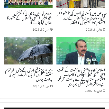
ریاض میں پاکستانی آموں کی خوشبو بکھر
اسلام آباد میں 2 جولائی کو نیشنل
گئی، سفارت خانہ پاکستان کے زیر
ایجوکیشن اسمبلی پاکستان کے منشور کا
اہتمام مینگو فیسٹیول کا انعقاد
اعلان کیا جائے گا
جولائی 5, 2026
جون 30, 2026
اسلام آباد مفاہمتی یادداشت کے تحت
مری میں متوقع بارش کے پیش نظر تمام
اعلیٰ سطحی کمیٹی اجلاس کا کامیاب
متعلقہ محکموں کو ہائی الرٹ رہنے کی
اختتام پاکستان کے لئے باعث فخر لمحہ
ہدایت جاری
ہے، ڈاکٹر طارق فضل چوہدری
جون 22, 2026
جون 22, 2026