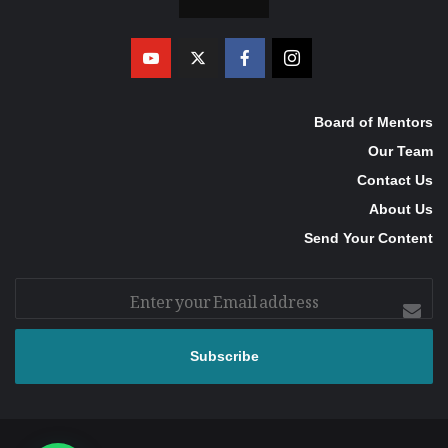
Board of Mentors
Our Team
Contact Us
About Us
Send Your Content
Enter
your
Email
address