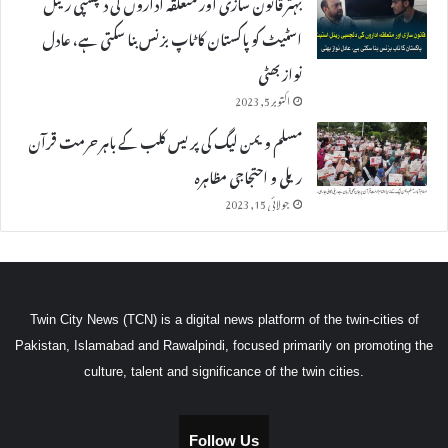
بہتر قانون سازی اور متعلقہ اداروں کی دلچسپی ریئل
اسٹیٹ کو پاکستان کا ٹاپ بزنس بنا سکتی ہے، عادل
نواز بھٹی
اکتوبر 5, 2023
مسلم ویمن لیگ کی پریس کلب کے باہر حرمت قرآن
ریلی و احتجاجی مظاہرہ
جولائی 15, 2023
Twin City News (TCN) is a digital news platform of the twin-cities of
Pakistan, Islamabad and Rawalpindi, focused primarily on promoting the
culture, talent and significance of the twin cities.
Follow Us