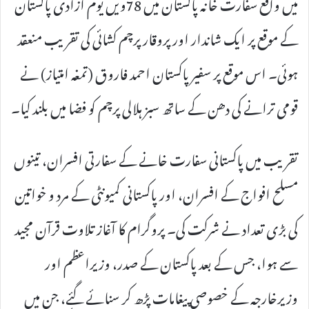
میں واقع سفارت خانہ پاکستان میں 78ویں یوم آزادی پاکستان
کے موقع پر ایک شاندار اور پروقار پرچم کشائی کی تقریب منعقد
ہوئی۔ اس موقع پر سفیر پاکستان احمد فاروق (تمغہ امتیاز) نے
قومی ترانے کی دھن کے ساتھ سبز ہلالی پرچم کو فضا میں بلند کیا۔
تقریب میں پاکستانی سفارت خانے کے سفارتی افسران، تینوں
مسلح افواج کے افسران، اور پاکستانی کمیونٹی کے مرد و خواتین
کی بڑی تعداد نے شرکت کی۔ پروگرام کا آغاز تلاوت قرآن مجید
سے ہوا، جس کے بعد پاکستان کے صدر، وزیراعظم اور
وزیرخارجہ کے خصوصی پیغامات پڑھ کر سنائے گئے، جن میں