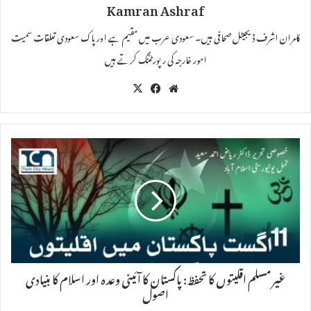
Kamran Ashraf
کامران اشرف ڈیجیٹل صحافی ہیں۔ سعودی عرب میں مقیم ہے اور پاک سعودی تعلقات سمیت
امور خارجہ کی رپورٹننگ کرتے ہیں
X
Fac
We
eb
bsi
oo
te
k
غیر مسلم اقلیتوں کا تحفظ: پاکستان کا آئینی وعدہ اور اسلام کا بنیادی
اصول