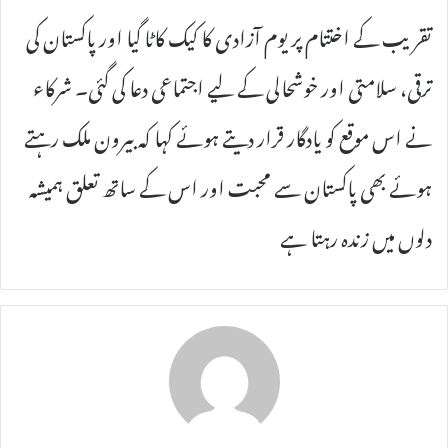
تقریب کے اختتام پر یوم آزادی کا کیک کاٹا گیا اور پاکستان کی
ترقی، سلامتی اور خوشحالی کے لیے اجتماعی دعا کی گئی۔ شرکاء
نے اس موقع کو یادگار قرار دیتے ہوئے کہا کہ بیرون ملک رہتے
ہوئے بھی پاکستان سے محبت اور اس کے ساتھ تعلق ہمیشہ
دلوں میں زندہ رہتا ہے