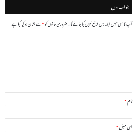
جواب دیں
آپ کا ای میل ایڈریس شائع نہیں کیا جائے گا۔
ضروری خانوں کو
*
سے نشان زد کیا گیا ہے
ت
ب
ص
ر
ہ
*
نام
*
ای میل
*