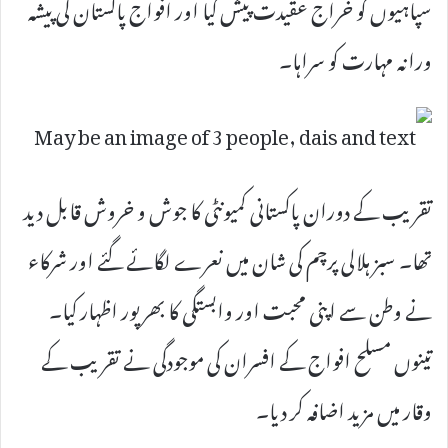
سپاہیوں کو خراج عقیدت پیش کیا اور افواج پاکستان کی پیشہ
ورانہ مہارت کو سراہا۔
تقریب کے دوران پاکستانی کمیونٹی کا جوش و خروش قابل دید
تھا۔ سبز ہلالی پرچم کی شان میں نعرے لگائے گئے اور شرکاء
نے وطن سے اپنی محبت اور وابستگی کا بھرپور اظہار کیا۔
تینوں مسلح افواج کے افسران کی موجودگی نے تقریب کے
وقار میں مزید اضافہ کر دیا۔