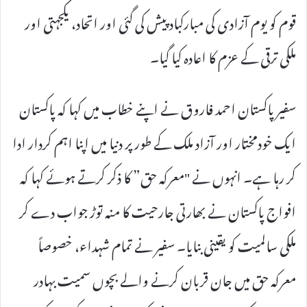
قوم کو یوم آزادی کی مبارکباد پیش کی گئی اور اتحاد، یکجہتی اور
ملکی ترقی کے عزم کا اعادہ کیا گیا۔
سفیر پاکستان احمد فاروق نے اپنے خطاب میں کہا کہ پاکستان
ایک خودمختار اور آزاد ملک کے طور پر دنیا میں اپنا اہم کردار ادا
کر رہا ہے۔ انہوں نے "معرکہ حق” کا ذکر کرتے ہوئے کہا کہ
افواج پاکستان نے بھارتی جارحیت کا منہ توڑ جواب دے کر
ملکی سالمیت کو یقینی بنایا۔ سفیر نے تمام شہداء، خصوصاً
معرکہ حق میں جان قربان کرنے والے بچوں سمیت بہادر