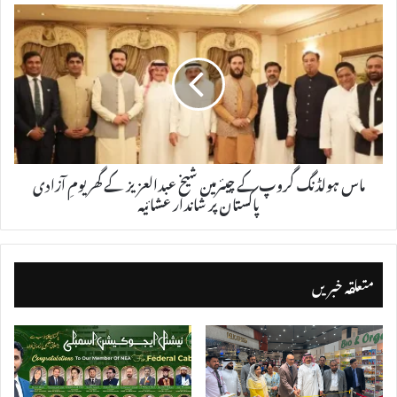
ماس ہولڈنگ گروپ کے چیئرمین شیخ عبدالعزیز کے گھر یومِ آزادی
پاکستان پر شاندار عشائیہ
متعلقہ خبریں