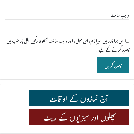
ویب‌ سائٹ
اس براؤزر میں میرا نام، ای میل، اور ویب سائٹ محفوظ رکھیں اگلی بار جب میں
تبصرہ کرنے کےلیے۔