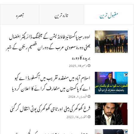
مقبول ترین
تازہ ترین
تبصرہ
اوورسیز پاکستانیز فاؤنڈیشن کے مینجنگ ڈائریکٹر افضال
بھٹی دورۂ سعودی عرب کے دوران قصیم ریجن کے شہر
بریدہ کا دورہ
دسمبر 18, 2025
اسلام آباد میں منعقدہ تقریب میں آکسفورڈ اے کیو
اے کو پاکستان میں متعارف کرانے کا اعلان کر دیا
فروری 1, 2024
فرخ کھوکھر کی بیٹی اور تاجی کھوکھر کی پوتی انتقال کر گئی
جنوری 14, 2023